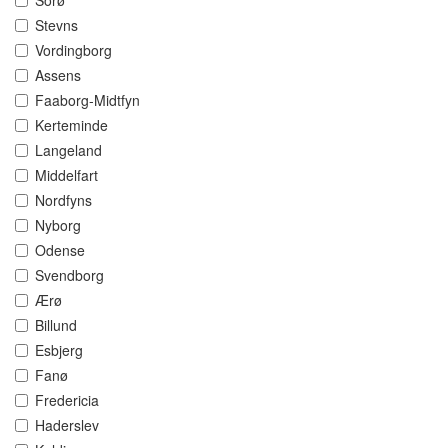
Sorø
Stevns
Vordingborg
Assens
Faaborg-Midtfyn
Kerteminde
Langeland
Middelfart
Nordfyns
Nyborg
Odense
Svendborg
Ærø
Billund
Esbjerg
Fanø
Fredericia
Haderslev