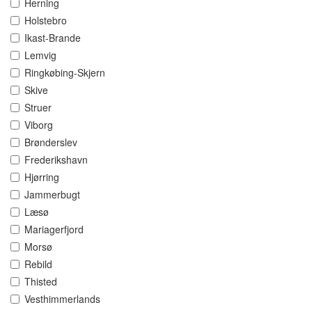
Herning
Holstebro
Ikast-Brande
Lemvig
Ringkøbing-Skjern
Skive
Struer
Viborg
Brønderslev
Frederikshavn
Hjørring
Jammerbugt
Læsø
Mariagerfjord
Morsø
Rebild
Thisted
Vesthimmerlands