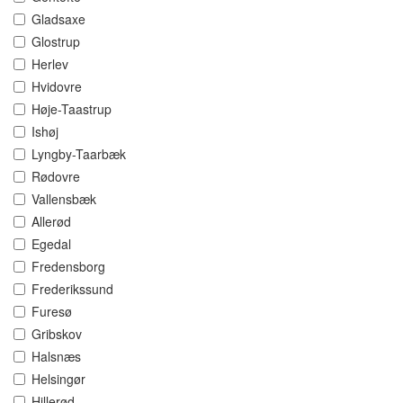
Gladsaxe
Glostrup
Herlev
Hvidovre
Høje-Taastrup
Ishøj
Lyngby-Taarbæk
Rødovre
Vallensbæk
Allerød
Egedal
Fredensborg
Frederikssund
Furesø
Gribskov
Halsnæs
Helsingør
Hillerød