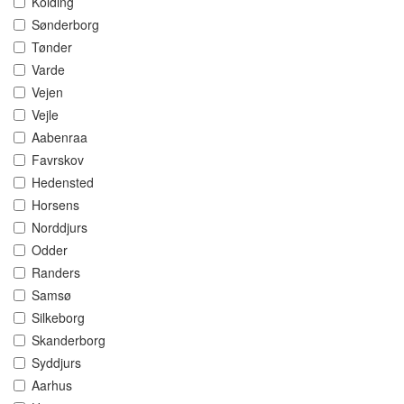
Kolding
Sønderborg
Tønder
Varde
Vejen
Vejle
Aabenraa
Favrskov
Hedensted
Horsens
Norddjurs
Odder
Randers
Samsø
Silkeborg
Skanderborg
Syddjurs
Aarhus