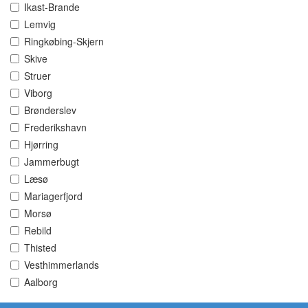
Ikast-Brande
Lemvig
Ringkøbing-Skjern
Skive
Struer
Viborg
Brønderslev
Frederikshavn
Hjørring
Jammerbugt
Læsø
Mariagerfjord
Morsø
Rebild
Thisted
Vesthimmerlands
Aalborg