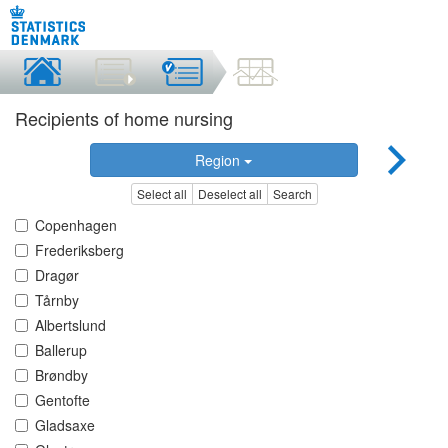
Recipients of home nursing
Region
Select all
Deselect all
Search
Copenhagen
Frederiksberg
Dragør
Tårnby
Albertslund
Ballerup
Brøndby
Gentofte
Gladsaxe