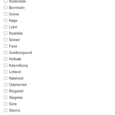
Rudersdal
Bornholm
Greve
Køge
Lejre
Roskilde
Solrød
Faxe
Guldborgsund
Holbæk
Kalundborg
Lolland
Næstved
Odsherred
Ringsted
Slagelse
Sorø
Stevns