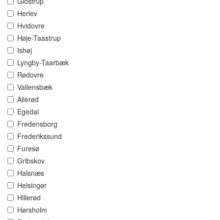
Glostrup
Herlev
Hvidovre
Høje-Taastrup
Ishøj
Lyngby-Taarbæk
Rødovre
Vallensbæk
Allerød
Egedal
Fredensborg
Frederikssund
Furesø
Gribskov
Halsnæs
Helsingør
Hillerød
Hørsholm