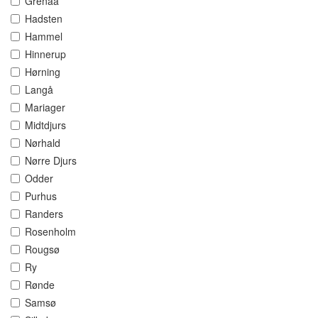
Grenaa
Hadsten
Hammel
Hinnerup
Hørning
Langå
Mariager
Midtdjurs
Nørhald
Nørre Djurs
Odder
Purhus
Randers
Rosenholm
Rougsø
Ry
Rønde
Samsø