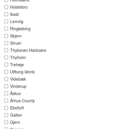
Holstebro
Ikast
Lemvig
Ringkøbing
Skjern
Struer
Thyborøn-Harboøre
Thyholm
Trehøje
Ulfborg-Vemb
Videbæk
Vinderup
Åskov
Århus County
Ebeltoft
Galten
Gjern