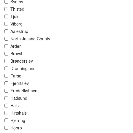
Sydthy
Thisted
Tjele
Viborg
Aalestrup
North Jutland County
Arden
Brovst
Brønderslev
Dronninglund
Farsø
Fjerritslev
Frederikshavn
Hadsund
Hals
Hirtshals
Hjørring
Hobro