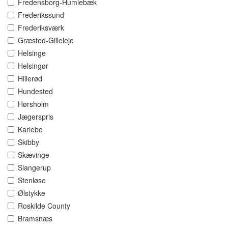
Fredensborg-Humlebæk
Frederikssund
Frederiksværk
Græsted-Gilleleje
Helsinge
Helsingør
Hillerød
Hundested
Hørsholm
Jægerspris
Karlebo
Skibby
Skævinge
Slangerup
Stenløse
Ølstykke
Roskilde County
Bramsnæs