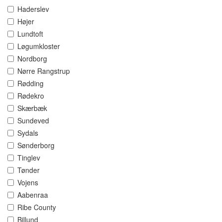
Haderslev
Højer
Lundtoft
Løgumkloster
Nordborg
Nørre Rangstrup
Rødding
Rødekro
Skærbæk
Sundeved
Sydals
Sønderborg
Tinglev
Tønder
Vojens
Aabenraa
Ribe County
Billund