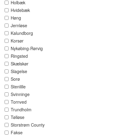
Holbæk
Hvidebæk
Høng
Jernløse
Kalundborg
Korsør
Nykøbing-Rørvig
Ringsted
Skælskør
Slagelse
Sorø
Stenlille
Svinninge
Tornved
Trundholm
Tølløse
Storstrøm County
Fakse