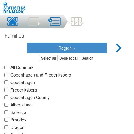
Families
Region
Select all
Deselect all
Search
All Denmark
Copenhagen and Frederiksberg
Copenhagen
Frederiksberg
Copenhagen County
Albertslund
Ballerup
Brøndby
Dragør