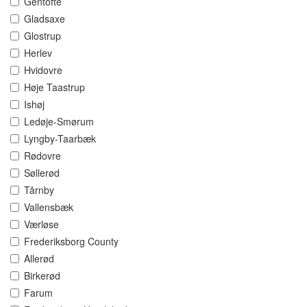
Gentofte
Gladsaxe
Glostrup
Herlev
Hvidovre
Høje Taastrup
Ishøj
Ledøje-Smørum
Lyngby-Taarbæk
Rødovre
Søllerød
Tårnby
Vallensbæk
Værløse
Frederiksborg County
Allerød
Birkerød
Farum