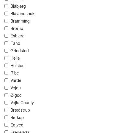
Blåbjerg
Blåvandshuk
Bramming
Brørup
Esbjerg
Fanø
Grindsted
Helle
Holsted
Ribe
Varde
Vejen
Ølgod
Vejle County
Brædstrup
Børkop
Egtved
Fredericia