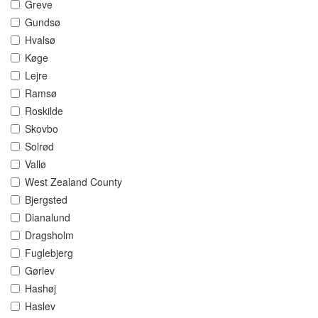
Greve
Gundsø
Hvalsø
Køge
Lejre
Ramsø
Roskilde
Skovbo
Solrød
Vallø
West Zealand County
Bjergsted
Dianalund
Dragsholm
Fuglebjerg
Gørlev
Hashøj
Haslev