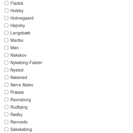
Fladså
Holeby
Holmegaard
Højreby
Langebæk
Maribo
Møn
Nakskov
Nykøbing-Falster
Nysted
Næstved
Nørre Alslev
Præstø
Ravnsborg
Rudbjerg
Rødby
Rønnede
Sakskøbing