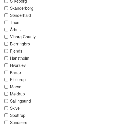
Silkeborg
Skanderborg
Sønderhald
Them
Århus
Viborg County
Bjerringbro
Fjends
Hanstholm
Hvorslev
Karup
Kjellerup
Morsø
Møldrup
Sallingsund
Skive
Spøttrup
Sundsøre