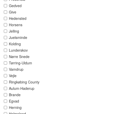
Gedved
Give
Hedensted
Horsens
Jelling
Juelsminde
Kolding
Lunderskov
Nørre Snede
Tørring-Uldum
Vamdrup
Vejle
Ringkøbing County
Aulum-Haderup
Brande
Egvad
Herning
Holmsland