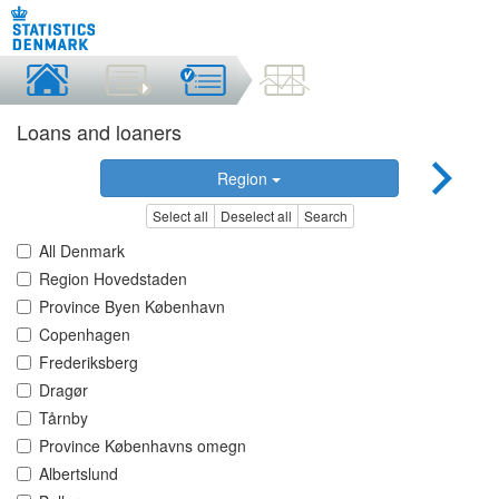
Loans and loaners
Region
Select all
Deselect all
Search
All Denmark
Region Hovedstaden
Province Byen København
Copenhagen
Frederiksberg
Dragør
Tårnby
Province Københavns omegn
Albertslund