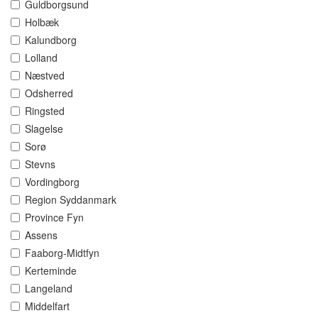
Guldborgsund
Holbæk
Kalundborg
Lolland
Næstved
Odsherred
Ringsted
Slagelse
Sorø
Stevns
Vordingborg
Region Syddanmark
Province Fyn
Assens
Faaborg-Midtfyn
Kerteminde
Langeland
Middelfart