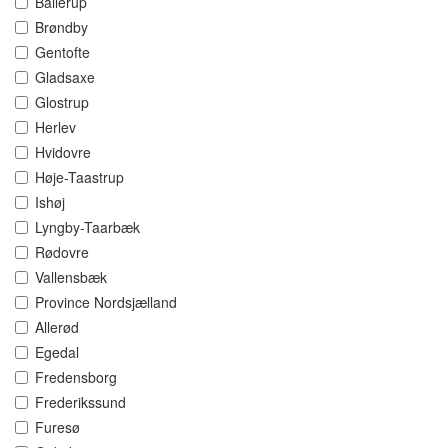
Ballerup
Brøndby
Gentofte
Gladsaxe
Glostrup
Herlev
Hvidovre
Høje-Taastrup
Ishøj
Lyngby-Taarbæk
Rødovre
Vallensbæk
Province Nordsjælland
Allerød
Egedal
Fredensborg
Frederikssund
Furesø