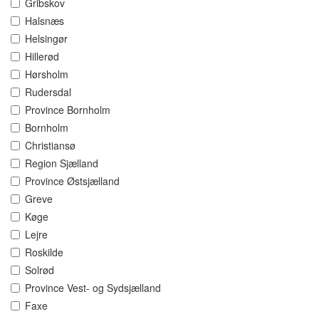
Gribskov
Halsnæs
Helsingør
Hillerød
Hørsholm
Rudersdal
Province Bornholm
Bornholm
Christiansø
Region Sjælland
Province Østsjælland
Greve
Køge
Lejre
Roskilde
Solrød
Province Vest- og Sydsjælland
Faxe