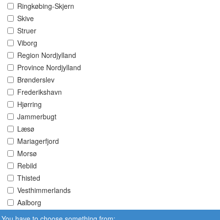
Ringkøbing-Skjern
Skive
Struer
Viborg
Region Nordjylland
Province Nordjylland
Brønderslev
Frederikshavn
Hjørring
Jammerbugt
Læsø
Mariagerfjord
Morsø
Rebild
Thisted
Vesthimmerlands
Aalborg
You have to choose something from: