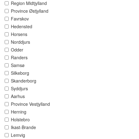
Region Midtjylland
Province Østjylland
Favrskov
Hedensted
Horsens
Norddjurs
Odder
Randers
Samsø
Silkeborg
Skanderborg
Syddjurs
Aarhus
Province Vestjylland
Herning
Holstebro
Ikast-Brande
Lemvig