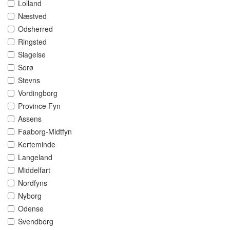
Lolland
Næstved
Odsherred
Ringsted
Slagelse
Sorø
Stevns
Vordingborg
Province Fyn
Assens
Faaborg-Midtfyn
Kerteminde
Langeland
Middelfart
Nordfyns
Nyborg
Odense
Svendborg