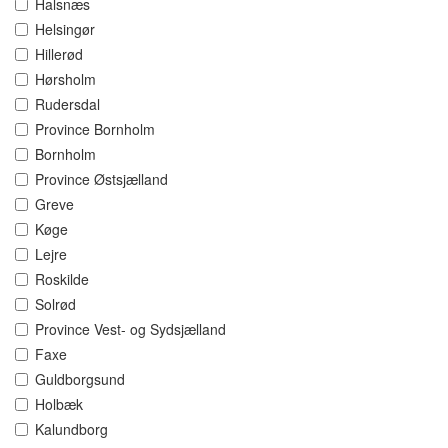
Halsnæs
Helsingør
Hillerød
Hørsholm
Rudersdal
Province Bornholm
Bornholm
Province Østsjælland
Greve
Køge
Lejre
Roskilde
Solrød
Province Vest- og Sydsjælland
Faxe
Guldborgsund
Holbæk
Kalundborg