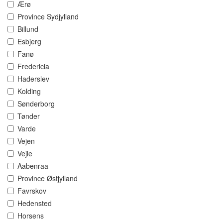
Ærø
Province Sydjylland
Billund
Esbjerg
Fanø
Fredericia
Haderslev
Kolding
Sønderborg
Tønder
Varde
Vejen
Vejle
Aabenraa
Province Østjylland
Favrskov
Hedensted
Horsens