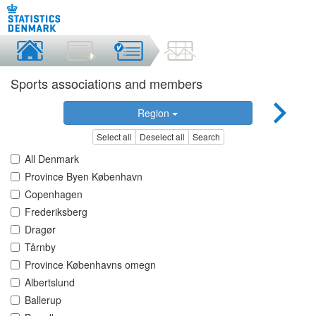
Sports associations and members
Region
Select all
Deselect all
Search
All Denmark
Province Byen København
Copenhagen
Frederiksberg
Dragør
Tårnby
Province Københavns omegn
Albertslund
Ballerup