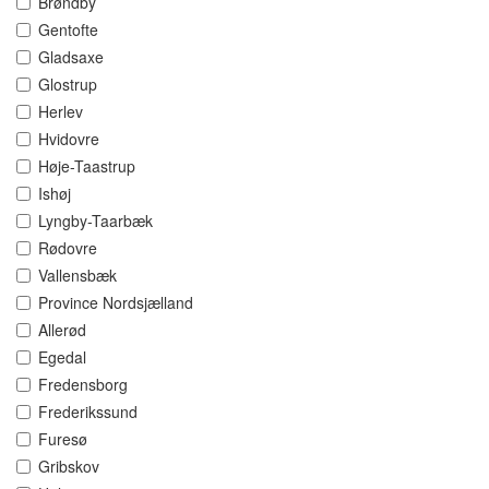
Brøndby
Gentofte
Gladsaxe
Glostrup
Herlev
Hvidovre
Høje-Taastrup
Ishøj
Lyngby-Taarbæk
Rødovre
Vallensbæk
Province Nordsjælland
Allerød
Egedal
Fredensborg
Frederikssund
Furesø
Gribskov