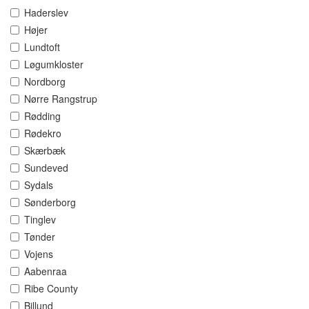
Haderslev
Højer
Lundtoft
Løgumkloster
Nordborg
Nørre Rangstrup
Rødding
Rødekro
Skærbæk
Sundeved
Sydals
Sønderborg
Tinglev
Tønder
Vojens
Aabenraa
Ribe County
Billund