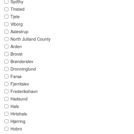
Sydthy
Thisted
Tjele
Viborg
Aalestrup
North Jutland County
Arden
Brovst
Brønderslev
Dronninglund
Farsø
Fjerritslev
Frederikshavn
Hadsund
Hals
Hirtshals
Hjørring
Hobro