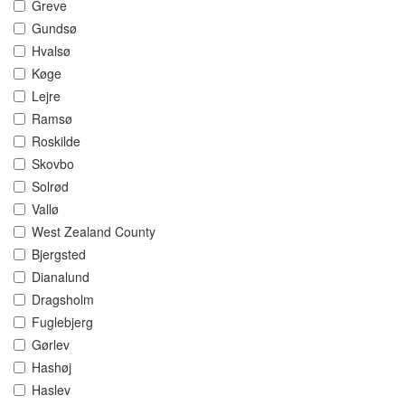
Greve
Gundsø
Hvalsø
Køge
Lejre
Ramsø
Roskilde
Skovbo
Solrød
Vallø
West Zealand County
Bjergsted
Dianalund
Dragsholm
Fuglebjerg
Gørlev
Hashøj
Haslev