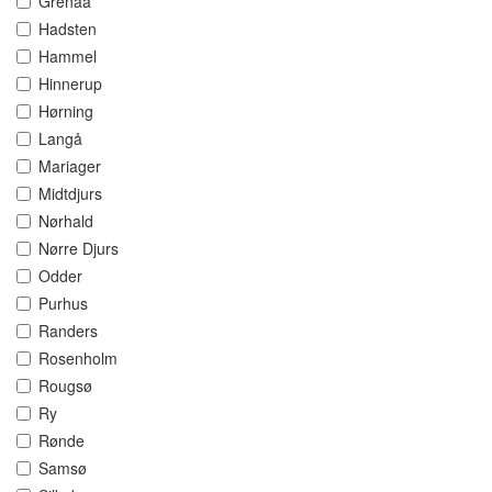
Grenaa
Hadsten
Hammel
Hinnerup
Hørning
Langå
Mariager
Midtdjurs
Nørhald
Nørre Djurs
Odder
Purhus
Randers
Rosenholm
Rougsø
Ry
Rønde
Samsø