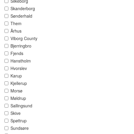
Silkeborg
Skanderborg
Sønderhald
Them
Århus
Viborg County
Bjerringbro
Fjends
Hanstholm
Hvorslev
Karup
Kjellerup
Morsø
Møldrup
Sallingsund
Skive
Spøttrup
Sundsøre