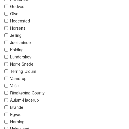
Gedved
Give
Hedensted
Horsens
Jelling
Juelsminde
Kolding
Lunderskov
Nørre Snede
Tørring-Uldum
Vamdrup
Vejle
Ringkøbing County
Aulum-Haderup
Brande
Egvad
Herning
Holmsland