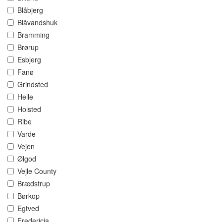
Blåbjerg
Blåvandshuk
Bramming
Brørup
Esbjerg
Fanø
Grindsted
Helle
Holsted
Ribe
Varde
Vejen
Ølgod
Vejle County
Brædstrup
Børkop
Egtved
Fredericia