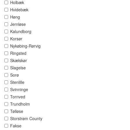
Holbæk
Hvidebæk
Høng
Jernløse
Kalundborg
Korsør
Nykøbing-Rørvig
Ringsted
Skælskør
Slagelse
Sorø
Stenlille
Svinninge
Tornved
Trundholm
Tølløse
Storstrøm County
Fakse