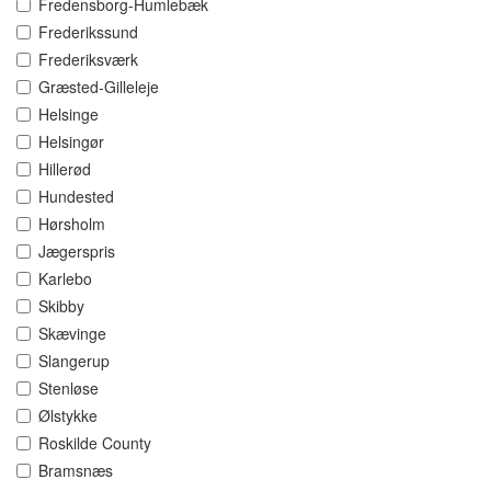
Fredensborg-Humlebæk
Frederikssund
Frederiksværk
Græsted-Gilleleje
Helsinge
Helsingør
Hillerød
Hundested
Hørsholm
Jægerspris
Karlebo
Skibby
Skævinge
Slangerup
Stenløse
Ølstykke
Roskilde County
Bramsnæs