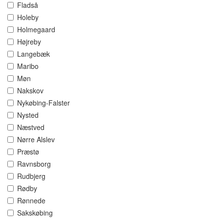
Fladså
Holeby
Holmegaard
Højreby
Langebæk
Maribo
Møn
Nakskov
Nykøbing-Falster
Nysted
Næstved
Nørre Alslev
Præstø
Ravnsborg
Rudbjerg
Rødby
Rønnede
Sakskøbing