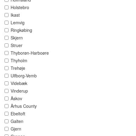
Holstebro
Ikast
Lemvig
Ringkøbing
Skjern
Struer
Thyborøn-Harboøre
Thyholm
Trehøje
Ulfborg-Vemb
Videbæk
Vinderup
Åskov
Århus County
Ebeltoft
Galten
Gjern