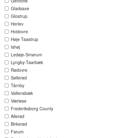
Gentofte
Gladsaxe
Glostrup
Herlev
Hvidovre
Høje Taastrup
Ishøj
Ledøje-Smørum
Lyngby-Taarbæk
Rødovre
Søllerød
Tårnby
Vallensbæk
Værløse
Frederiksborg County
Allerød
Birkerød
Farum