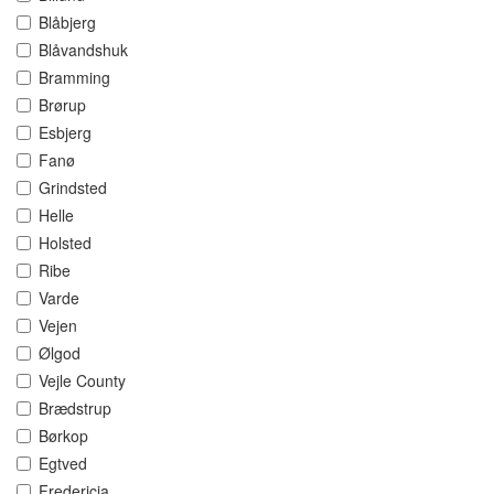
Blåbjerg
Blåvandshuk
Bramming
Brørup
Esbjerg
Fanø
Grindsted
Helle
Holsted
Ribe
Varde
Vejen
Ølgod
Vejle County
Brædstrup
Børkop
Egtved
Fredericia