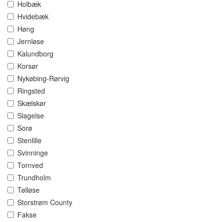
Holbæk
Hvidebæk
Høng
Jernløse
Kalundborg
Korsør
Nykøbing-Rørvig
Ringsted
Skælskør
Slagelse
Sorø
Stenlille
Svinninge
Tornved
Trundholm
Tølløse
Storstrøm County
Fakse