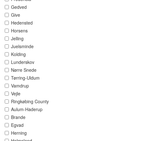
Gedved
Give
Hedensted
Horsens
Jelling
Juelsminde
Kolding
Lunderskov
Nørre Snede
Tørring-Uldum
Vamdrup
Vejle
Ringkøbing County
Aulum-Haderup
Brande
Egvad
Herning
Holmsland