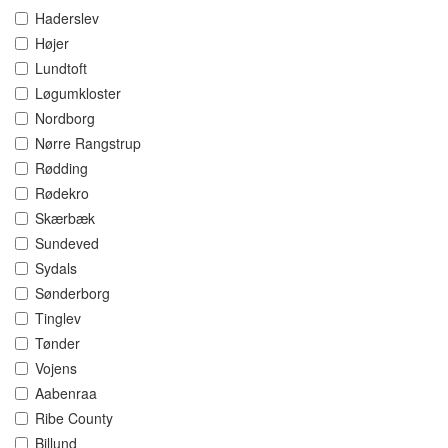
Haderslev
Højer
Lundtoft
Løgumkloster
Nordborg
Nørre Rangstrup
Rødding
Rødekro
Skærbæk
Sundeved
Sydals
Sønderborg
Tinglev
Tønder
Vojens
Aabenraa
Ribe County
Billund