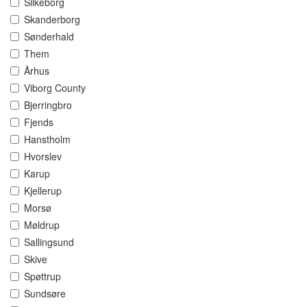
Silkeborg
Skanderborg
Sønderhald
Them
Århus
Viborg County
Bjerringbro
Fjends
Hanstholm
Hvorslev
Karup
Kjellerup
Morsø
Møldrup
Sallingsund
Skive
Spøttrup
Sundsøre