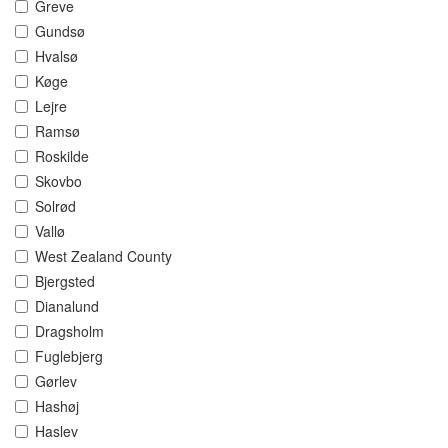
Greve
Gundsø
Hvalsø
Køge
Lejre
Ramsø
Roskilde
Skovbo
Solrød
Vallø
West Zealand County
Bjergsted
Dianalund
Dragsholm
Fuglebjerg
Gørlev
Hashøj
Haslev