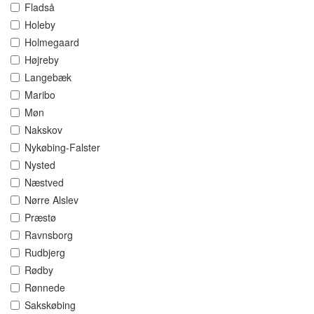
Fladså
Holeby
Holmegaard
Højreby
Langebæk
Maribo
Møn
Nakskov
Nykøbing-Falster
Nysted
Næstved
Nørre Alslev
Præstø
Ravnsborg
Rudbjerg
Rødby
Rønnede
Sakskøbing