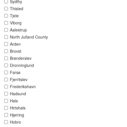
Sydthy
Thisted
Tjele
Viborg
Aalestrup
North Jutland County
Arden
Brovst
Brønderslev
Dronninglund
Farsø
Fjerritslev
Frederikshavn
Hadsund
Hals
Hirtshals
Hjørring
Hobro