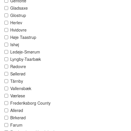
Gentofte
Gladsaxe
Glostrup
Herlev
Hvidovre
Høje Taastrup
Ishøj
Ledøje-Smørum
Lyngby-Taarbæk
Rødovre
Søllerød
Tårnby
Vallensbæk
Værløse
Frederiksborg County
Allerød
Birkerød
Farum