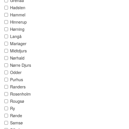
Grenaa
Hadsten
Hammel
Hinnerup
Hørning
Langå
Mariager
Midtdjurs
Nørhald
Nørre Djurs
Odder
Purhus
Randers
Rosenholm
Rougsø
Ry
Rønde
Samsø