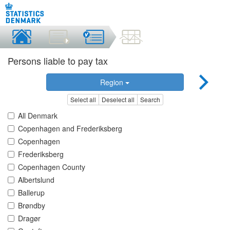
Persons liable to pay tax
Region
Select all
Deselect all
Search
All Denmark
Copenhagen and Frederiksberg
Copenhagen
Frederiksberg
Copenhagen County
Albertslund
Ballerup
Brøndby
Dragør