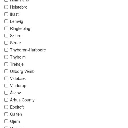
Holstebro
Ikast
Lemvig
Ringkøbing
Skjern
Struer
Thyborøn-Harboøre
Thyholm
Trehøje
Ulfborg-Vemb
Videbæk
Vinderup
Åskov
Århus County
Ebeltoft
Galten
Gjern