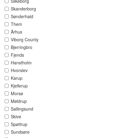
Silkeborg
Skanderborg
Sønderhald
Them
Århus
Viborg County
Bjerringbro
Fjends
Hanstholm
Hvorslev
Karup
Kjellerup
Morsø
Møldrup
Sallingsund
Skive
Spøttrup
Sundsøre