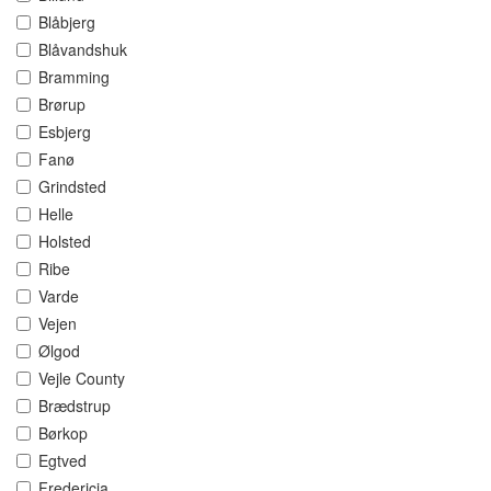
Blåbjerg
Blåvandshuk
Bramming
Brørup
Esbjerg
Fanø
Grindsted
Helle
Holsted
Ribe
Varde
Vejen
Ølgod
Vejle County
Brædstrup
Børkop
Egtved
Fredericia