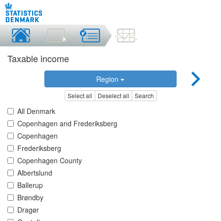
Taxable income
Region
Select all
Deselect all
Search
All Denmark
Copenhagen and Frederiksberg
Copenhagen
Frederiksberg
Copenhagen County
Albertslund
Ballerup
Brøndby
Dragør