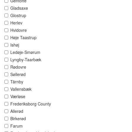
Gentofte
Gladsaxe
Glostrup
Herlev
Hvidovre
Høje Taastrup
Ishøj
Ledøje-Smørum
Lyngby-Taarbæk
Rødovre
Søllerød
Tårnby
Vallensbæk
Værløse
Frederiksborg County
Allerød
Birkerød
Farum