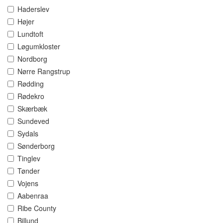
Haderslev
Højer
Lundtoft
Løgumkloster
Nordborg
Nørre Rangstrup
Rødding
Rødekro
Skærbæk
Sundeved
Sydals
Sønderborg
Tinglev
Tønder
Vojens
Aabenraa
Ribe County
Billund