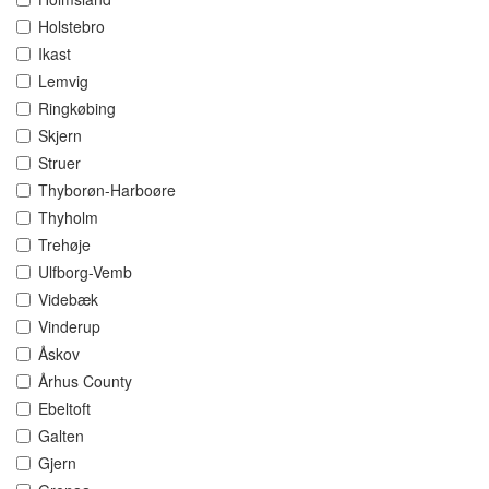
Holstebro
Ikast
Lemvig
Ringkøbing
Skjern
Struer
Thyborøn-Harboøre
Thyholm
Trehøje
Ulfborg-Vemb
Videbæk
Vinderup
Åskov
Århus County
Ebeltoft
Galten
Gjern