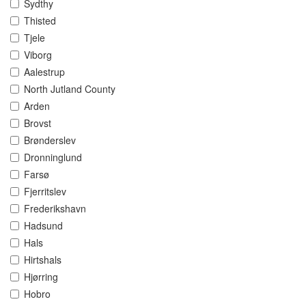
Sydthy
Thisted
Tjele
Viborg
Aalestrup
North Jutland County
Arden
Brovst
Brønderslev
Dronninglund
Farsø
Fjerritslev
Frederikshavn
Hadsund
Hals
Hirtshals
Hjørring
Hobro