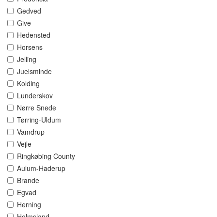
Gedved
Give
Hedensted
Horsens
Jelling
Juelsminde
Kolding
Lunderskov
Nørre Snede
Tørring-Uldum
Vamdrup
Vejle
Ringkøbing County
Aulum-Haderup
Brande
Egvad
Herning
Holmsland