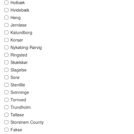
Holbæk
Hvidebæk
Høng
Jernløse
Kalundborg
Korsør
Nykøbing-Rørvig
Ringsted
Skælskør
Slagelse
Sorø
Stenlille
Svinninge
Tornved
Trundholm
Tølløse
Storstrøm County
Fakse