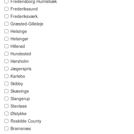
Fredensborg-Humlebæk
Frederikssund
Frederiksværk
Græsted-Gilleleje
Helsinge
Helsingør
Hillerød
Hundested
Hørsholm
Jægerspris
Karlebo
Skibby
Skævinge
Slangerup
Stenløse
Ølstykke
Roskilde County
Bramsnæs