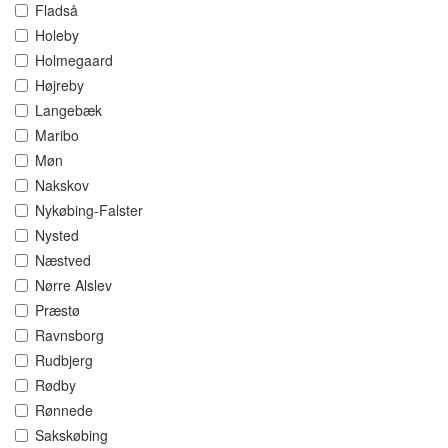
Fladså
Holeby
Holmegaard
Højreby
Langebæk
Maribo
Møn
Nakskov
Nykøbing-Falster
Nysted
Næstved
Nørre Alslev
Præstø
Ravnsborg
Rudbjerg
Rødby
Rønnede
Sakskøbing