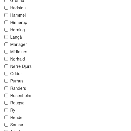
Grenaa
Hadsten
Hammel
Hinnerup
Hørning
Langå
Mariager
Midtdjurs
Nørhald
Nørre Djurs
Odder
Purhus
Randers
Rosenholm
Rougsø
Ry
Rønde
Samsø