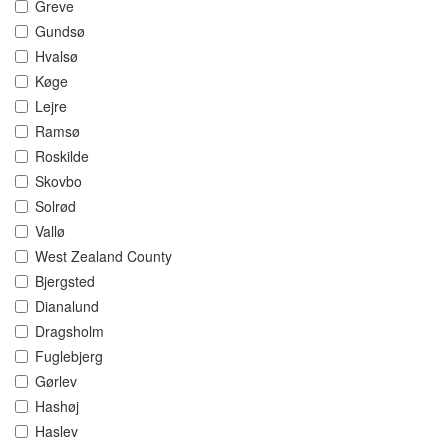
Greve
Gundsø
Hvalsø
Køge
Lejre
Ramsø
Roskilde
Skovbo
Solrød
Vallø
West Zealand County
Bjergsted
Dianalund
Dragsholm
Fuglebjerg
Gørlev
Hashøj
Haslev