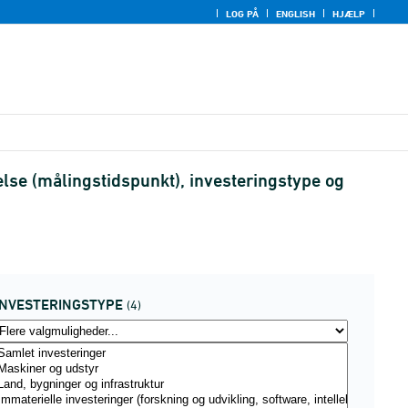
LOG PÅ
ENGLISH
HJÆLP
lse (målingstidspunkt), investeringstype og
INVESTERINGSTYPE
(4)