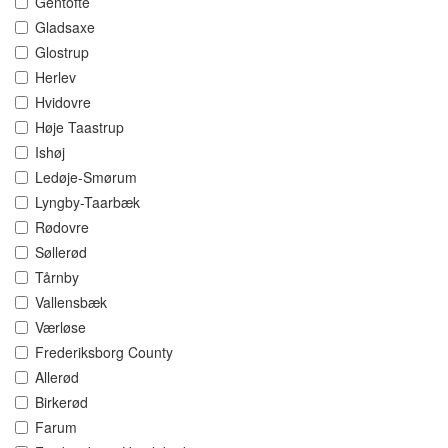
Gentofte
Gladsaxe
Glostrup
Herlev
Hvidovre
Høje Taastrup
Ishøj
Ledøje-Smørum
Lyngby-Taarbæk
Rødovre
Søllerød
Tårnby
Vallensbæk
Værløse
Frederiksborg County
Allerød
Birkerød
Farum