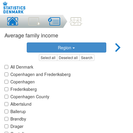
Average family income
Region
Select all
Deselect all
Search
All Denmark
Copenhagen and Frederiksberg
Copenhagen
Frederiksberg
Copenhagen County
Albertslund
Ballerup
Brøndby
Dragør