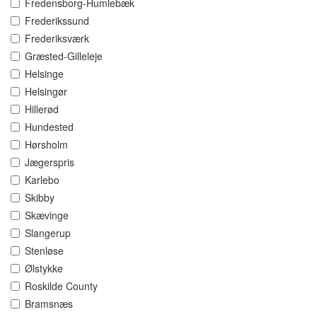
Fredensborg-Humlebæk
Frederikssund
Frederiksværk
Græsted-Gilleleje
Helsinge
Helsingør
Hillerød
Hundested
Hørsholm
Jægerspris
Karlebo
Skibby
Skævinge
Slangerup
Stenløse
Ølstykke
Roskilde County
Bramsnæs