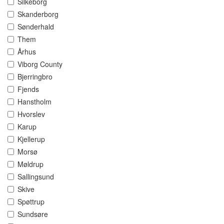
Silkeborg
Skanderborg
Sønderhald
Them
Århus
Viborg County
Bjerringbro
Fjends
Hanstholm
Hvorslev
Karup
Kjellerup
Morsø
Møldrup
Sallingsund
Skive
Spøttrup
Sundsøre