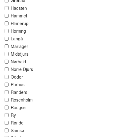
Grenaa
Hadsten
Hammel
Hinnerup
Hørning
Langå
Mariager
Midtdjurs
Nørhald
Nørre Djurs
Odder
Purhus
Randers
Rosenholm
Rougsø
Ry
Rønde
Samsø