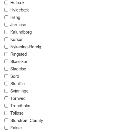
Holbæk
Hvidebæk
Høng
Jernløse
Kalundborg
Korsør
Nykøbing-Rørvig
Ringsted
Skælskør
Slagelse
Sorø
Stenlille
Svinninge
Tornved
Trundholm
Tølløse
Storstrøm County
Fakse