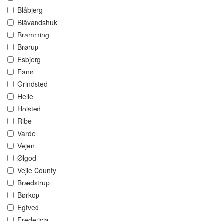
Blåbjerg
Blåvandshuk
Bramming
Brørup
Esbjerg
Fanø
Grindsted
Helle
Holsted
Ribe
Varde
Vejen
Ølgod
Vejle County
Brædstrup
Børkop
Egtved
Fredericia