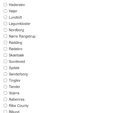
Haderslev
Højer
Lundtoft
Løgumkloster
Nordborg
Nørre Rangstrup
Rødding
Rødekro
Skærbæk
Sundeved
Sydals
Sønderborg
Tinglev
Tønder
Vojens
Aabenraa
Ribe County
Billund