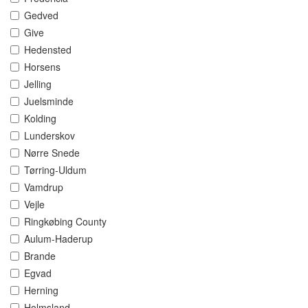
Gedved
Give
Hedensted
Horsens
Jelling
Juelsminde
Kolding
Lunderskov
Nørre Snede
Tørring-Uldum
Vamdrup
Vejle
Ringkøbing County
Aulum-Haderup
Brande
Egvad
Herning
Holmsland