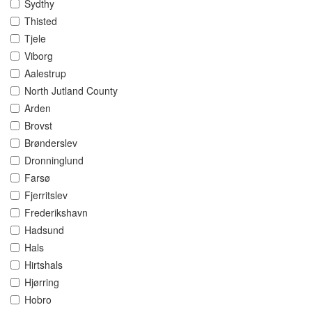
Sydthy
Thisted
Tjele
Viborg
Aalestrup
North Jutland County
Arden
Brovst
Brønderslev
Dronninglund
Farsø
Fjerritslev
Frederikshavn
Hadsund
Hals
Hirtshals
Hjørring
Hobro