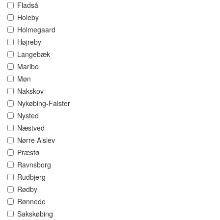
Fladså
Holeby
Holmegaard
Højreby
Langebæk
Maribo
Møn
Nakskov
Nykøbing-Falster
Nysted
Næstved
Nørre Alslev
Præstø
Ravnsborg
Rudbjerg
Rødby
Rønnede
Sakskøbing