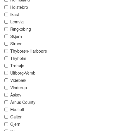
Holstebro
Ikast
Lemvig
Ringkøbing
Skjern
Struer
Thyborøn-Harboøre
Thyholm
Trehøje
Ulfborg-Vemb
Videbæk
Vinderup
Åskov
Århus County
Ebeltoft
Galten
Gjern