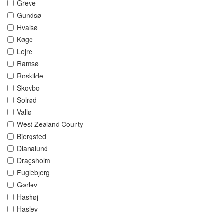
Greve
Gundsø
Hvalsø
Køge
Lejre
Ramsø
Roskilde
Skovbo
Solrød
Vallø
West Zealand County
Bjergsted
Dianalund
Dragsholm
Fuglebjerg
Gørlev
Hashøj
Haslev