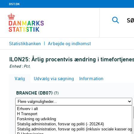
DST.DK
Statistikbanken
Arbejde og indkomst
ILON25:
Årlig procentvis ændring i timefortjenes
Enhed : Pct.
Vælg
Udvælg via søgning
Information
BRANCHE (DB07)
(7)