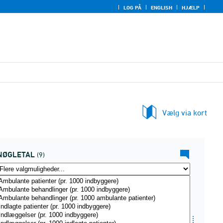
LOG PÅ
ENGLISH
HJÆLP
Vælg via kort
NØGLETAL
(9)