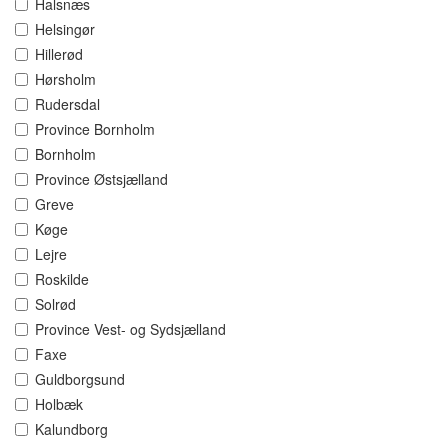
Halsnæs
Helsingør
Hillerød
Hørsholm
Rudersdal
Province Bornholm
Bornholm
Province Østsjælland
Greve
Køge
Lejre
Roskilde
Solrød
Province Vest- og Sydsjælland
Faxe
Guldborgsund
Holbæk
Kalundborg