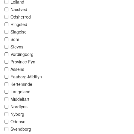
Lolland
Næstved
Odsherred
Ringsted
Slagelse
Sorø
Stevns
Vordingborg
Province Fyn
Assens
Faaborg-Midtfyn
Kerteminde
Langeland
Middelfart
Nordfyns
Nyborg
Odense
Svendborg