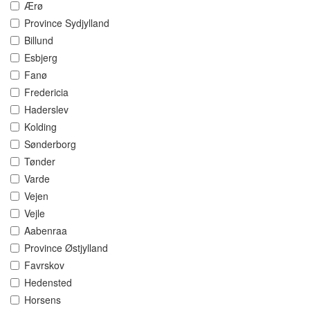
Ærø
Province Sydjylland
Billund
Esbjerg
Fanø
Fredericia
Haderslev
Kolding
Sønderborg
Tønder
Varde
Vejen
Vejle
Aabenraa
Province Østjylland
Favrskov
Hedensted
Horsens