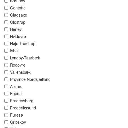
Brøndby
Gentofte
Gladsaxe
Glostrup
Herlev
Hvidovre
Høje-Taastrup
Ishøj
Lyngby-Taarbæk
Rødovre
Vallensbæk
Province Nordsjælland
Allerød
Egedal
Fredensborg
Frederikssund
Furesø
Gribskov