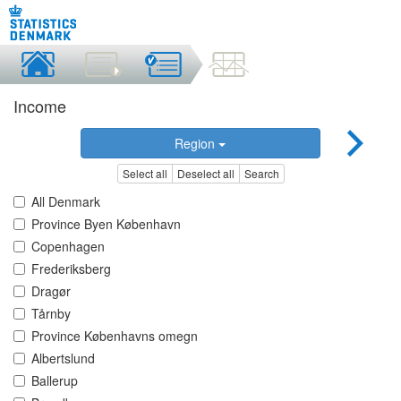
Income
Region
Select all
Deselect all
Search
All Denmark
Province Byen København
Copenhagen
Frederiksberg
Dragør
Tårnby
Province Københavns omegn
Albertslund
Ballerup