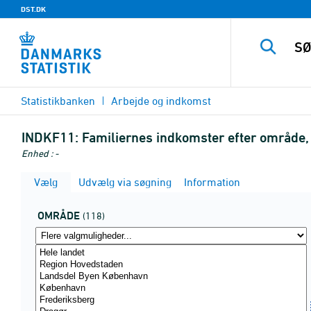
DST.DK
Statistikbanken
Arbejde og indkomst
INDKF11:
Familiernes indkomster efter område,
Enhed : -
Vælg
Udvælg via søgning
Information
OMRÅDE
(118)