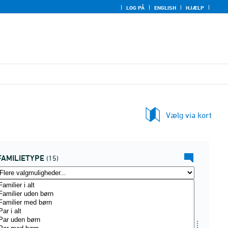
LOG PÅ
ENGLISH
HJÆLP
Vælg via kort
FAMILIETYPE
(15)