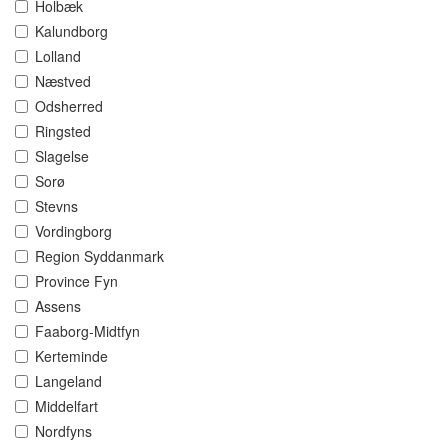
Holbæk
Kalundborg
Lolland
Næstved
Odsherred
Ringsted
Slagelse
Sorø
Stevns
Vordingborg
Region Syddanmark
Province Fyn
Assens
Faaborg-Midtfyn
Kerteminde
Langeland
Middelfart
Nordfyns