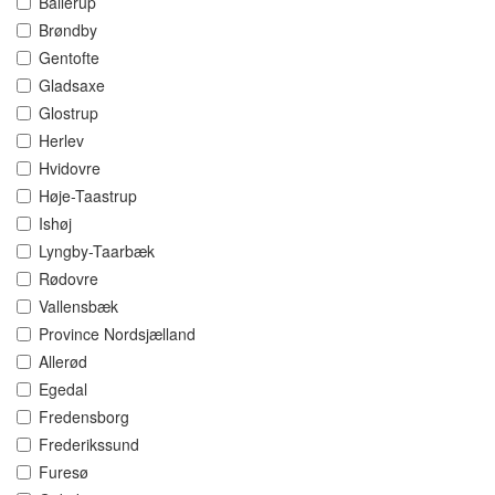
Ballerup
Brøndby
Gentofte
Gladsaxe
Glostrup
Herlev
Hvidovre
Høje-Taastrup
Ishøj
Lyngby-Taarbæk
Rødovre
Vallensbæk
Province Nordsjælland
Allerød
Egedal
Fredensborg
Frederikssund
Furesø