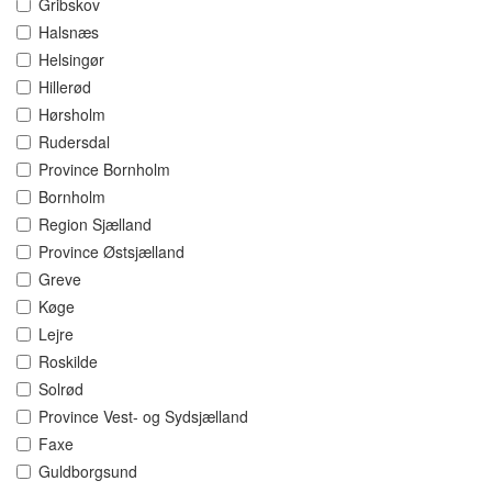
Gribskov
Halsnæs
Helsingør
Hillerød
Hørsholm
Rudersdal
Province Bornholm
Bornholm
Region Sjælland
Province Østsjælland
Greve
Køge
Lejre
Roskilde
Solrød
Province Vest- og Sydsjælland
Faxe
Guldborgsund