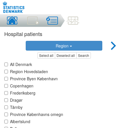
Hospital patients
Region
Select all
Deselect all
Search
All Denmark
Region Hovedstaden
Province Byen København
Copenhagen
Frederiksberg
Dragør
Tårnby
Province Københavns omegn
Albertslund