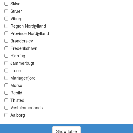
Skive
Struer
Viborg
Region Nordjylland
Province Nordjylland
Brønderslev
Frederikshavn
Hjørring
Jammerbugt
Læsø
Mariagerfjord
Morsø
Rebild
Thisted
Vesthimmerlands
Aalborg
Show table