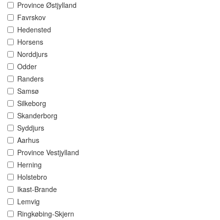
Province Østjylland
Favrskov
Hedensted
Horsens
Norddjurs
Odder
Randers
Samsø
Silkeborg
Skanderborg
Syddjurs
Aarhus
Province Vestjylland
Herning
Holstebro
Ikast-Brande
Lemvig
Ringkøbing-Skjern