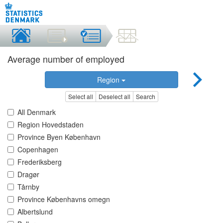
Average number of employed
Region
Select all
Deselect all
Search
All Denmark
Region Hovedstaden
Province Byen København
Copenhagen
Frederiksberg
Dragør
Tårnby
Province Københavns omegn
Albertslund