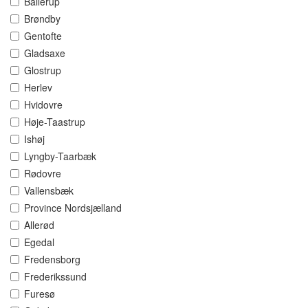
Ballerup
Brøndby
Gentofte
Gladsaxe
Glostrup
Herlev
Hvidovre
Høje-Taastrup
Ishøj
Lyngby-Taarbæk
Rødovre
Vallensbæk
Province Nordsjælland
Allerød
Egedal
Fredensborg
Frederikssund
Furesø