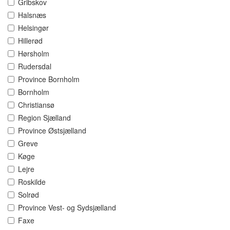
Gribskov
Halsnæs
Helsingør
Hillerød
Hørsholm
Rudersdal
Province Bornholm
Bornholm
Christiansø
Region Sjælland
Province Østsjælland
Greve
Køge
Lejre
Roskilde
Solrød
Province Vest- og Sydsjælland
Faxe