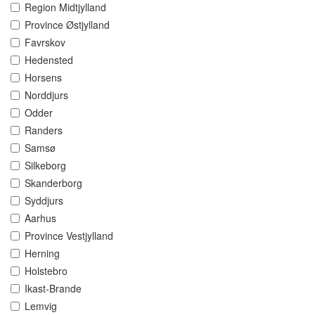
Region Midtjylland
Province Østjylland
Favrskov
Hedensted
Horsens
Norddjurs
Odder
Randers
Samsø
Silkeborg
Skanderborg
Syddjurs
Aarhus
Province Vestjylland
Herning
Holstebro
Ikast-Brande
Lemvig