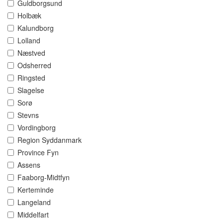
Guldborgsund
Holbæk
Kalundborg
Lolland
Næstved
Odsherred
Ringsted
Slagelse
Sorø
Stevns
Vordingborg
Region Syddanmark
Province Fyn
Assens
Faaborg-Midtfyn
Kerteminde
Langeland
Middelfart