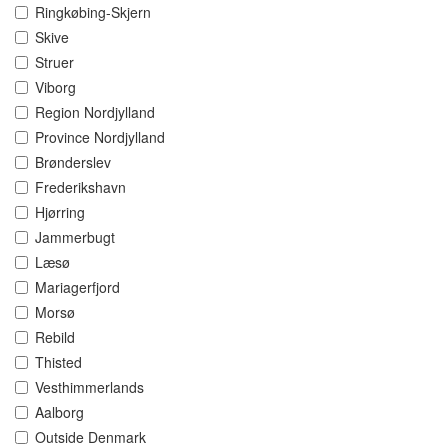
Ringkøbing-Skjern
Skive
Struer
Viborg
Region Nordjylland
Province Nordjylland
Brønderslev
Frederikshavn
Hjørring
Jammerbugt
Læsø
Mariagerfjord
Morsø
Rebild
Thisted
Vesthimmerlands
Aalborg
Outside Denmark