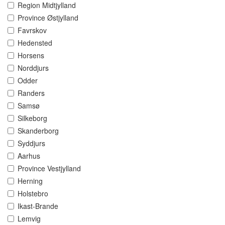
Region Midtjylland
Province Østjylland
Favrskov
Hedensted
Horsens
Norddjurs
Odder
Randers
Samsø
Silkeborg
Skanderborg
Syddjurs
Aarhus
Province Vestjylland
Herning
Holstebro
Ikast-Brande
Lemvig