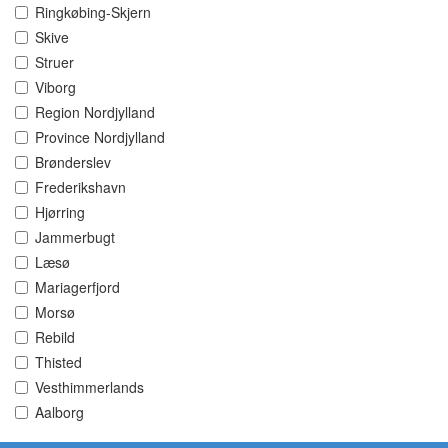
Ringkøbing-Skjern
Skive
Struer
Viborg
Region Nordjylland
Province Nordjylland
Brønderslev
Frederikshavn
Hjørring
Jammerbugt
Læsø
Mariagerfjord
Morsø
Rebild
Thisted
Vesthimmerlands
Aalborg