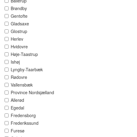
Ballerup
Brøndby
Gentofte
Gladsaxe
Glostrup
Herlev
Hvidovre
Høje-Taastrup
Ishøj
Lyngby-Taarbæk
Rødovre
Vallensbæk
Province Nordsjælland
Allerød
Egedal
Fredensborg
Frederikssund
Furesø