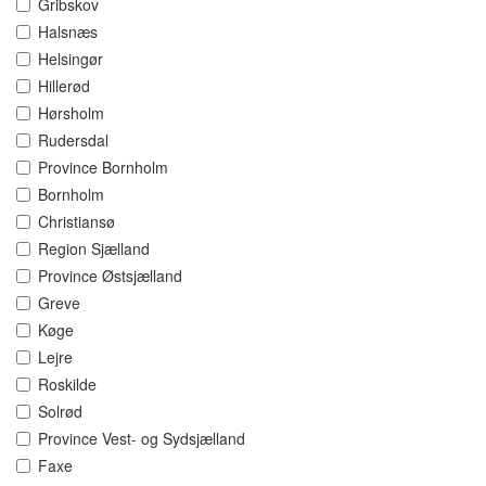
Gribskov
Halsnæs
Helsingør
Hillerød
Hørsholm
Rudersdal
Province Bornholm
Bornholm
Christiansø
Region Sjælland
Province Østsjælland
Greve
Køge
Lejre
Roskilde
Solrød
Province Vest- og Sydsjælland
Faxe