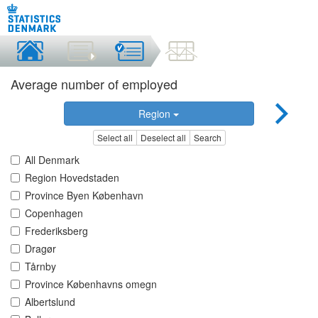
Average number of employed
Region
Select all
Deselect all
Search
All Denmark
Region Hovedstaden
Province Byen København
Copenhagen
Frederiksberg
Dragør
Tårnby
Province Københavns omegn
Albertslund