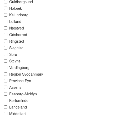
Guldborgsund
Holbæk
Kalundborg
Lolland
Næstved
Odsherred
Ringsted
Slagelse
Sorø
Stevns
Vordingborg
Region Syddanmark
Province Fyn
Assens
Faaborg-Midtfyn
Kerteminde
Langeland
Middelfart