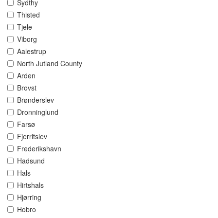
Sydthy
Thisted
Tjele
Viborg
Aalestrup
North Jutland County
Arden
Brovst
Brønderslev
Dronninglund
Farsø
Fjerritslev
Frederikshavn
Hadsund
Hals
Hirtshals
Hjørring
Hobro