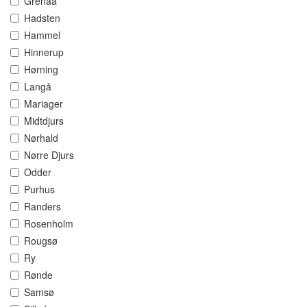
Grenaa
Hadsten
Hammel
Hinnerup
Hørning
Langå
Mariager
Midtdjurs
Nørhald
Nørre Djurs
Odder
Purhus
Randers
Rosenholm
Rougsø
Ry
Rønde
Samsø