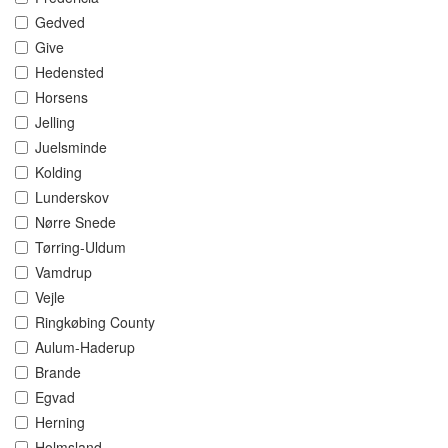
Gedved
Give
Hedensted
Horsens
Jelling
Juelsminde
Kolding
Lunderskov
Nørre Snede
Tørring-Uldum
Vamdrup
Vejle
Ringkøbing County
Aulum-Haderup
Brande
Egvad
Herning
Holmsland