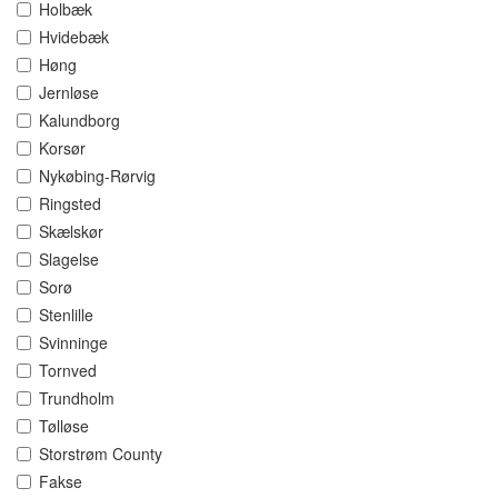
Holbæk
Hvidebæk
Høng
Jernløse
Kalundborg
Korsør
Nykøbing-Rørvig
Ringsted
Skælskør
Slagelse
Sorø
Stenlille
Svinninge
Tornved
Trundholm
Tølløse
Storstrøm County
Fakse