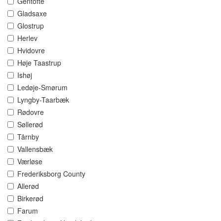
Gentofte
Gladsaxe
Glostrup
Herlev
Hvidovre
Høje Taastrup
Ishøj
Ledøje-Smørum
Lyngby-Taarbæk
Rødovre
Søllerød
Tårnby
Vallensbæk
Værløse
Frederiksborg County
Allerød
Birkerød
Farum