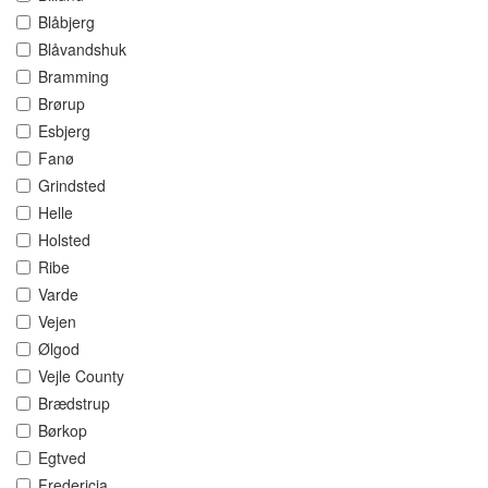
Blåbjerg
Blåvandshuk
Bramming
Brørup
Esbjerg
Fanø
Grindsted
Helle
Holsted
Ribe
Varde
Vejen
Ølgod
Vejle County
Brædstrup
Børkop
Egtved
Fredericia