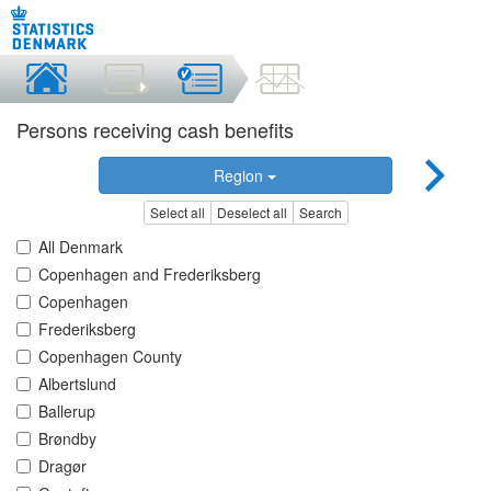
Persons receiving cash benefits
Region
Select all
Deselect all
Search
All Denmark
Copenhagen and Frederiksberg
Copenhagen
Frederiksberg
Copenhagen County
Albertslund
Ballerup
Brøndby
Dragør