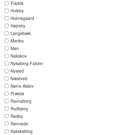
Fladså
Holeby
Holmegaard
Højreby
Langebæk
Maribo
Møn
Nakskov
Nykøbing-Falster
Nysted
Næstved
Nørre Alslev
Præstø
Ravnsborg
Rudbjerg
Rødby
Rønnede
Sakskøbing