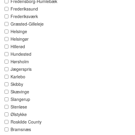
Fredensborg-Humlebæk
Frederikssund
Frederiksværk
Græsted-Gilleleje
Helsinge
Helsingør
Hillerød
Hundested
Hørsholm
Jægerspris
Karlebo
Skibby
Skævinge
Slangerup
Stenløse
Ølstykke
Roskilde County
Bramsnæs