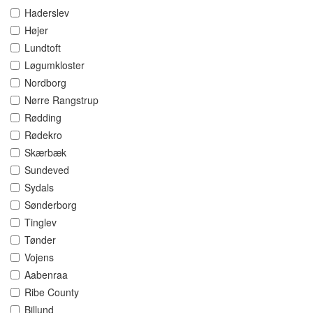
Haderslev
Højer
Lundtoft
Løgumkloster
Nordborg
Nørre Rangstrup
Rødding
Rødekro
Skærbæk
Sundeved
Sydals
Sønderborg
Tinglev
Tønder
Vojens
Aabenraa
Ribe County
Billund