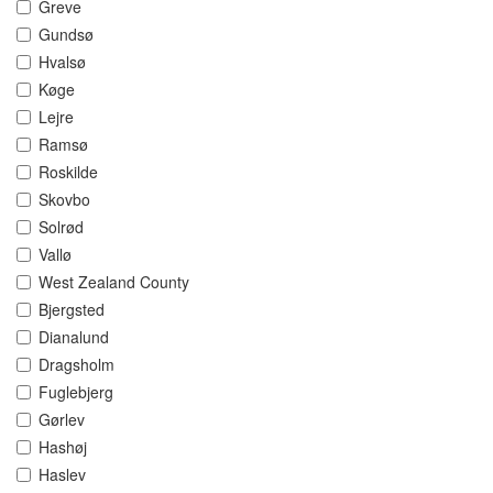
Greve
Gundsø
Hvalsø
Køge
Lejre
Ramsø
Roskilde
Skovbo
Solrød
Vallø
West Zealand County
Bjergsted
Dianalund
Dragsholm
Fuglebjerg
Gørlev
Hashøj
Haslev