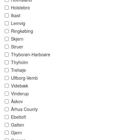
Holstebro
Ikast
Lemvig
Ringkøbing
Skjern
Struer
Thyborøn-Harboøre
Thyholm
Trehøje
Ulfborg-Vemb
Videbæk
Vinderup
Åskov
Århus County
Ebeltoft
Galten
Gjern