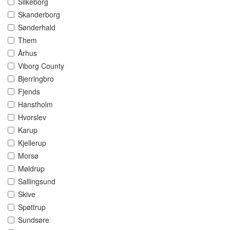
Silkeborg
Skanderborg
Sønderhald
Them
Århus
Viborg County
Bjerringbro
Fjends
Hanstholm
Hvorslev
Karup
Kjellerup
Morsø
Møldrup
Sallingsund
Skive
Spøttrup
Sundsøre