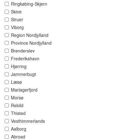
Ringkøbing-Skjern
Skive
Struer
Viborg
Region Nordjylland
Province Nordjylland
Brønderslev
Frederikshavn
Hjørring
Jammerbugt
Læsø
Mariagerfjord
Morsø
Rebild
Thisted
Vesthimmerlands
Aalborg
Abroad