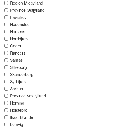
Region Midtjylland
Province Østjylland
Favrskov
Hedensted
Horsens
Norddjurs
Odder
Randers
Samsø
Silkeborg
Skanderborg
Syddjurs
Aarhus
Province Vestjylland
Herning
Holstebro
Ikast-Brande
Lemvig