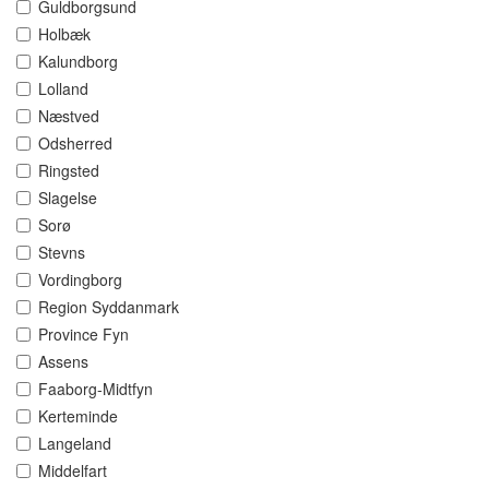
Guldborgsund
Holbæk
Kalundborg
Lolland
Næstved
Odsherred
Ringsted
Slagelse
Sorø
Stevns
Vordingborg
Region Syddanmark
Province Fyn
Assens
Faaborg-Midtfyn
Kerteminde
Langeland
Middelfart