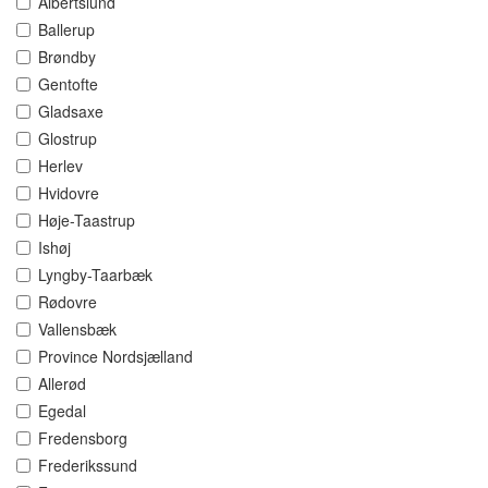
Albertslund
Ballerup
Brøndby
Gentofte
Gladsaxe
Glostrup
Herlev
Hvidovre
Høje-Taastrup
Ishøj
Lyngby-Taarbæk
Rødovre
Vallensbæk
Province Nordsjælland
Allerød
Egedal
Fredensborg
Frederikssund