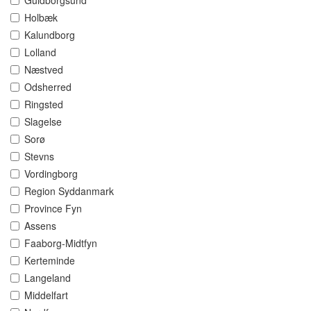
Guldborgsund
Holbæk
Kalundborg
Lolland
Næstved
Odsherred
Ringsted
Slagelse
Sorø
Stevns
Vordingborg
Region Syddanmark
Province Fyn
Assens
Faaborg-Midtfyn
Kerteminde
Langeland
Middelfart