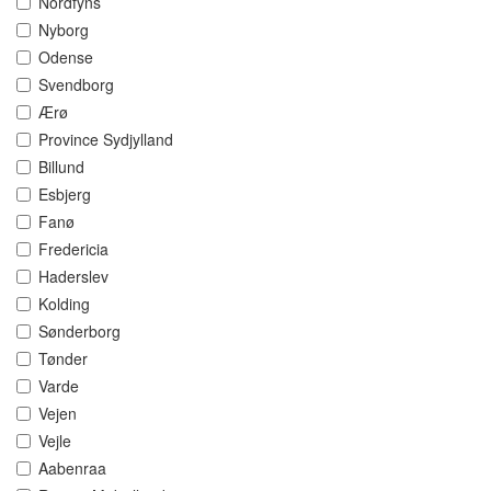
Nordfyns
Nyborg
Odense
Svendborg
Ærø
Province Sydjylland
Billund
Esbjerg
Fanø
Fredericia
Haderslev
Kolding
Sønderborg
Tønder
Varde
Vejen
Vejle
Aabenraa