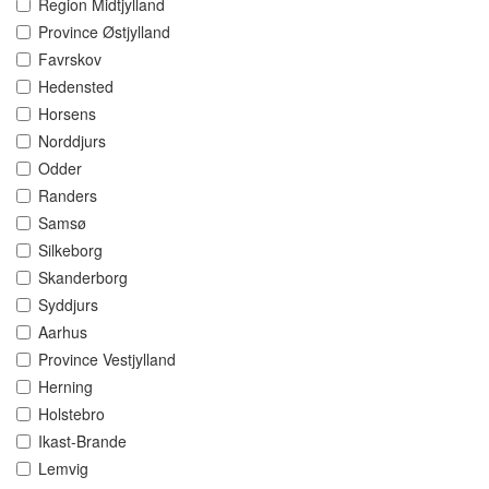
Region Midtjylland
Province Østjylland
Favrskov
Hedensted
Horsens
Norddjurs
Odder
Randers
Samsø
Silkeborg
Skanderborg
Syddjurs
Aarhus
Province Vestjylland
Herning
Holstebro
Ikast-Brande
Lemvig