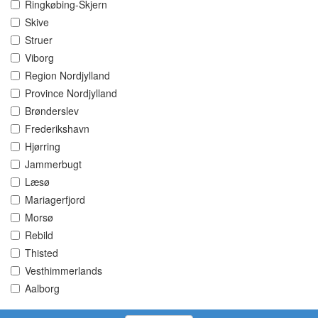
Ringkøbing-Skjern
Skive
Struer
Viborg
Region Nordjylland
Province Nordjylland
Brønderslev
Frederikshavn
Hjørring
Jammerbugt
Læsø
Mariagerfjord
Morsø
Rebild
Thisted
Vesthimmerlands
Aalborg