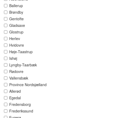
Ballerup
Brøndby
Gentofte
Gladsaxe
Glostrup
Herlev
Hvidovre
Høje-Taastrup
Ishøj
Lyngby-Taarbæk
Rødovre
Vallensbæk
Province Nordsjælland
Allerød
Egedal
Fredensborg
Frederikssund
Furesø