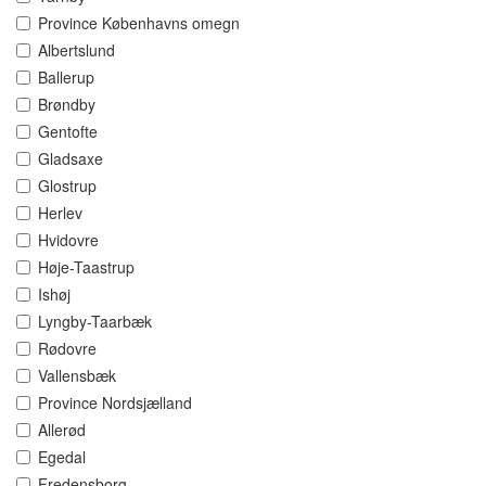
Province Københavns omegn
Albertslund
Ballerup
Brøndby
Gentofte
Gladsaxe
Glostrup
Herlev
Hvidovre
Høje-Taastrup
Ishøj
Lyngby-Taarbæk
Rødovre
Vallensbæk
Province Nordsjælland
Allerød
Egedal
Fredensborg