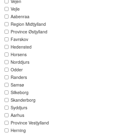
Vejen
Vejle
Aabenraa
Region Midtjylland
Province Østjylland
Favrskov
Hedensted
Horsens
Norddjurs
Odder
Randers
Samsø
Silkeborg
Skanderborg
Syddjurs
Aarhus
Province Vestjylland
Herning