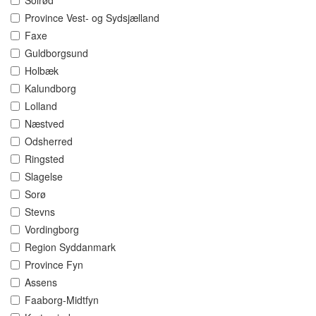
Solrød
Province Vest- og Sydsjælland
Faxe
Guldborgsund
Holbæk
Kalundborg
Lolland
Næstved
Odsherred
Ringsted
Slagelse
Sorø
Stevns
Vordingborg
Region Syddanmark
Province Fyn
Assens
Faaborg-Midtfyn