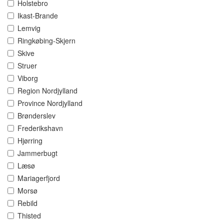
Holstebro
Ikast-Brande
Lemvig
Ringkøbing-Skjern
Skive
Struer
Viborg
Region Nordjylland
Province Nordjylland
Brønderslev
Frederikshavn
Hjørring
Jammerbugt
Læsø
Mariagerfjord
Morsø
Rebild
Thisted