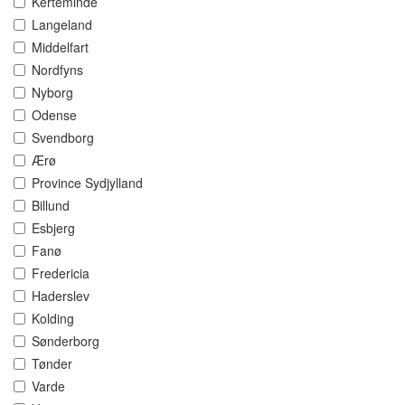
Kerteminde
Langeland
Middelfart
Nordfyns
Nyborg
Odense
Svendborg
Ærø
Province Sydjylland
Billund
Esbjerg
Fanø
Fredericia
Haderslev
Kolding
Sønderborg
Tønder
Varde