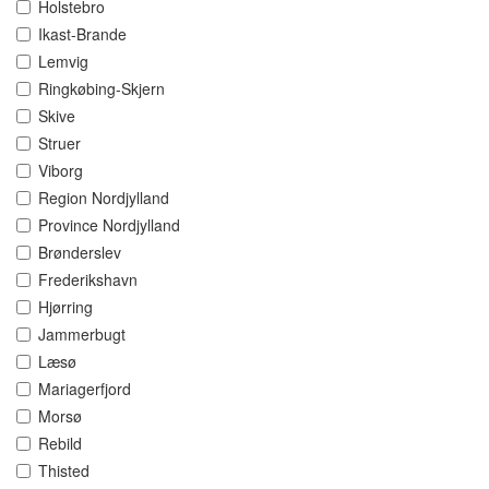
Holstebro
Ikast-Brande
Lemvig
Ringkøbing-Skjern
Skive
Struer
Viborg
Region Nordjylland
Province Nordjylland
Brønderslev
Frederikshavn
Hjørring
Jammerbugt
Læsø
Mariagerfjord
Morsø
Rebild
Thisted