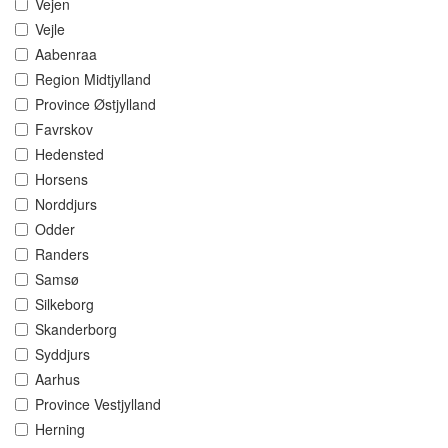
Vejen
Vejle
Aabenraa
Region Midtjylland
Province Østjylland
Favrskov
Hedensted
Horsens
Norddjurs
Odder
Randers
Samsø
Silkeborg
Skanderborg
Syddjurs
Aarhus
Province Vestjylland
Herning