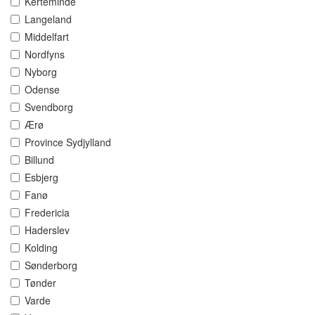
Kerteminde
Langeland
Middelfart
Nordfyns
Nyborg
Odense
Svendborg
Ærø
Province Sydjylland
Billund
Esbjerg
Fanø
Fredericia
Haderslev
Kolding
Sønderborg
Tønder
Varde