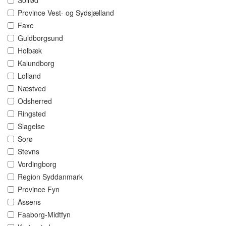
Solrød
Province Vest- og Sydsjælland
Faxe
Guldborgsund
Holbæk
Kalundborg
Lolland
Næstved
Odsherred
Ringsted
Slagelse
Sorø
Stevns
Vordingborg
Region Syddanmark
Province Fyn
Assens
Faaborg-Midtfyn