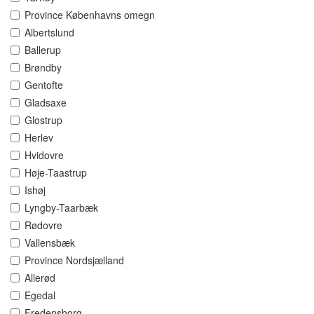
Province Københavns omegn
Albertslund
Ballerup
Brøndby
Gentofte
Gladsaxe
Glostrup
Herlev
Hvidovre
Høje-Taastrup
Ishøj
Lyngby-Taarbæk
Rødovre
Vallensbæk
Province Nordsjælland
Allerød
Egedal
Fredensborg