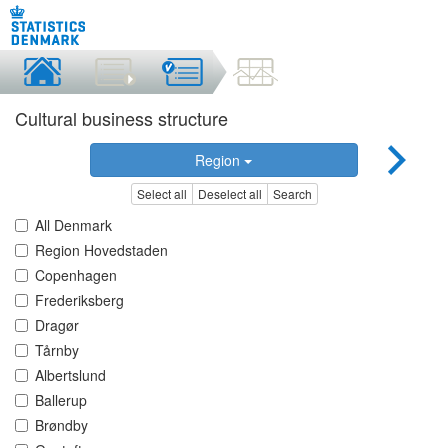
Cultural business structure
Region
Select all
Deselect all
Search
All Denmark
Region Hovedstaden
Copenhagen
Frederiksberg
Dragør
Tårnby
Albertslund
Ballerup
Brøndby