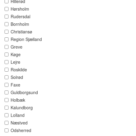
Hillerød
Hørsholm
Rudersdal
Bornholm
Christiansø
Region Sjælland
Greve
Køge
Lejre
Roskilde
Solrød
Faxe
Guldborgsund
Holbæk
Kalundborg
Lolland
Næstved
Odsherred