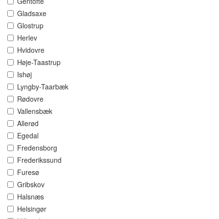
Gentofte
Gladsaxe
Glostrup
Herlev
Hvidovre
Høje-Taastrup
Ishøj
Lyngby-Taarbæk
Rødovre
Vallensbæk
Allerød
Egedal
Fredensborg
Frederikssund
Furesø
Gribskov
Halsnæs
Helsingør