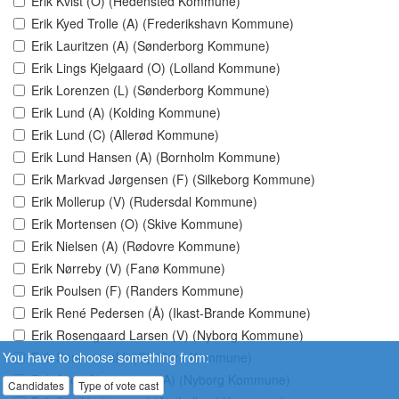
Erik Kvist (O) (Hedensted Kommune)
Erik Kyed Trolle (A) (Frederikshavn Kommune)
Erik Lauritzen (A) (Sønderborg Kommune)
Erik Lings Kjelgaard (O) (Lolland Kommune)
Erik Lorenzen (L) (Sønderborg Kommune)
Erik Lund (A) (Kolding Kommune)
Erik Lund (C) (Allerød Kommune)
Erik Lund Hansen (A) (Bornholm Kommune)
Erik Markvad Jørgensen (F) (Silkeborg Kommune)
Erik Mollerup (V) (Rudersdal Kommune)
Erik Mortensen (O) (Skive Kommune)
Erik Nielsen (A) (Rødovre Kommune)
Erik Nørreby (V) (Fanø Kommune)
Erik Poulsen (F) (Randers Kommune)
Erik René Pedersen (Å) (Ikast-Brande Kommune)
Erik Rosengaard Larsen (V) (Nyborg Kommune)
You have to choose something from:
Erik Sennenwaldt (O) (Sorø Kommune)
Erik Skov Christensen (A) (Nyborg Kommune)
Candidates
Type of vote cast