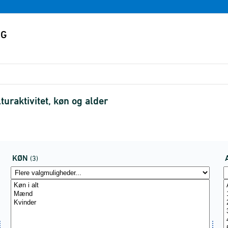
turaktivitet, køn og alder
KØN
(3)