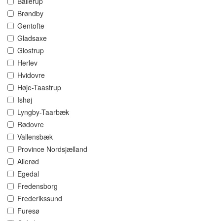
Ballerup
Brøndby
Gentofte
Gladsaxe
Glostrup
Herlev
Hvidovre
Høje-Taastrup
Ishøj
Lyngby-Taarbæk
Rødovre
Vallensbæk
Province Nordsjælland
Allerød
Egedal
Fredensborg
Frederikssund
Furesø