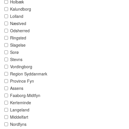
Holbæk
Kalundborg
Lolland
Næstved
Odsherred
Ringsted
Slagelse
Sorø
Stevns
Vordingborg
Region Syddanmark
Province Fyn
Assens
Faaborg-Midtfyn
Kerteminde
Langeland
Middelfart
Nordfyns