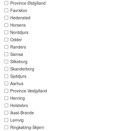
Province Østjylland
Favrskov
Hedensted
Horsens
Norddjurs
Odder
Randers
Samsø
Silkeborg
Skanderborg
Syddjurs
Aarhus
Province Vestjylland
Herning
Holstebro
Ikast-Brande
Lemvig
Ringkøbing-Skjern