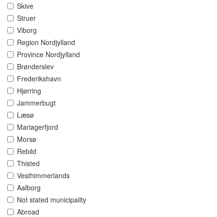
Skive
Struer
Viborg
Region Nordjylland
Province Nordjylland
Brønderslev
Frederikshavn
Hjørring
Jammerbugt
Læsø
Mariagerfjord
Morsø
Rebild
Thisted
Vesthimmerlands
Aalborg
Not stated municipality
Abroad