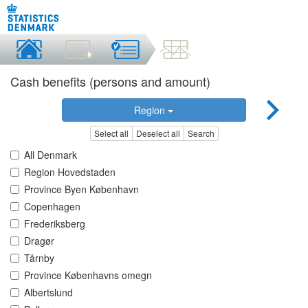
Cash benefits (persons and amount)
Region
Select all
Deselect all
Search
All Denmark
Region Hovedstaden
Province Byen København
Copenhagen
Frederiksberg
Dragør
Tårnby
Province Københavns omegn
Albertslund