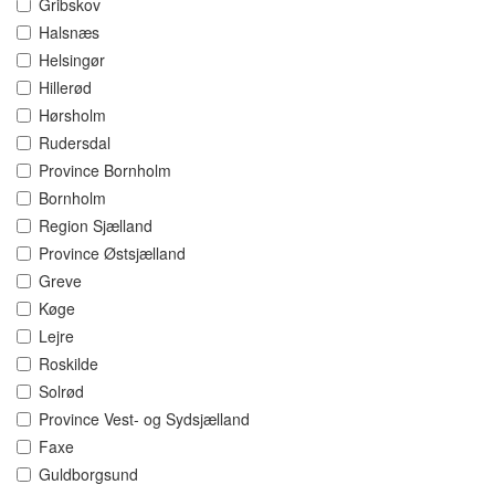
Gribskov
Halsnæs
Helsingør
Hillerød
Hørsholm
Rudersdal
Province Bornholm
Bornholm
Region Sjælland
Province Østsjælland
Greve
Køge
Lejre
Roskilde
Solrød
Province Vest- og Sydsjælland
Faxe
Guldborgsund