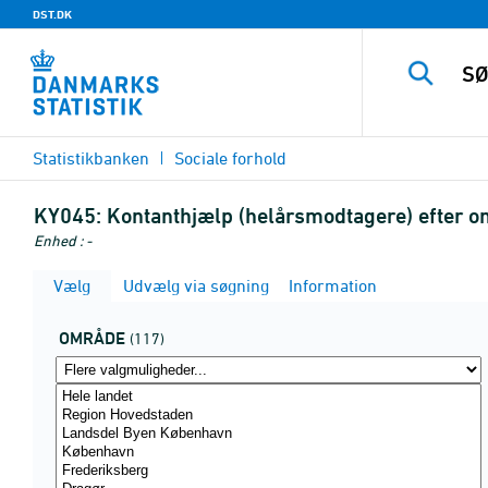
DST.DK
Statistikbanken
Sociale forhold
KY045:
Kontanthjælp (helårsmodtagere) efter om
Enhed : -
Vælg
Udvælg via søgning
Information
OMRÅDE
(117)