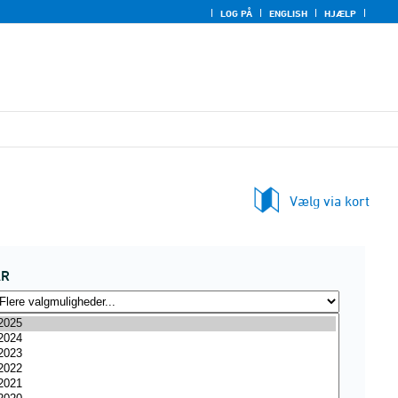
LOG PÅ
ENGLISH
HJÆLP
Vælg via kort
ÅR