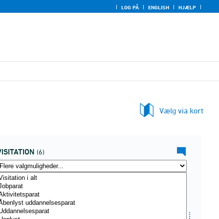
LOG PÅ
ENGLISH
HJÆLP
Vælg via kort
VISITATION
(6)