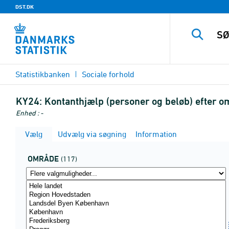
DST.DK
Statistikbanken
Sociale forhold
KY24:
Kontanthjælp (personer og beløb) efter om
Enhed : -
Vælg
Udvælg via søgning
Information
OMRÅDE
(117)