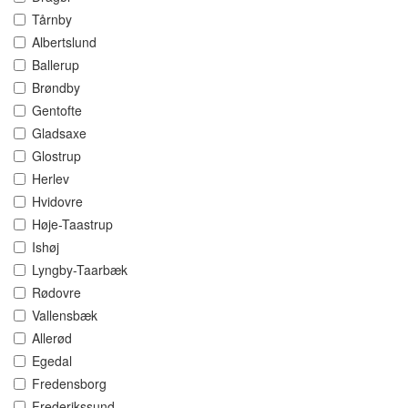
Tårnby
Albertslund
Ballerup
Brøndby
Gentofte
Gladsaxe
Glostrup
Herlev
Hvidovre
Høje-Taastrup
Ishøj
Lyngby-Taarbæk
Rødovre
Vallensbæk
Allerød
Egedal
Fredensborg
Frederikssund