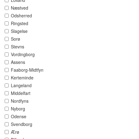
Lolland
Næstved
Odsherred
Ringsted
Slagelse
Sorø
Stevns
Vordingborg
Assens
Faaborg-Midtfyn
Kerteminde
Langeland
Middelfart
Nordfyns
Nyborg
Odense
Svendborg
Ærø