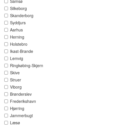
Samsø
Silkeborg
Skanderborg
Syddjurs
Aarhus
Herning
Holstebro
Ikast-Brande
Lemvig
Ringkøbing-Skjern
Skive
Struer
Viborg
Brønderslev
Frederikshavn
Hjørring
Jammerbugt
Læsø