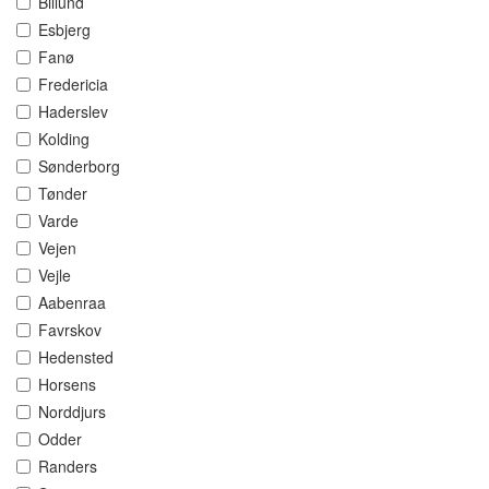
Billund
Esbjerg
Fanø
Fredericia
Haderslev
Kolding
Sønderborg
Tønder
Varde
Vejen
Vejle
Aabenraa
Favrskov
Hedensted
Horsens
Norddjurs
Odder
Randers