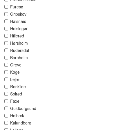
Furesø
Gribskov
Halsnæs
Helsingør
Hillerød
Hørsholm
Rudersdal
Bornholm
Greve
Køge
Lejre
Roskilde
Solrød
Faxe
Guldborgsund
Holbæk
Kalundborg