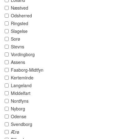
Lolland
Næstved
Odsherred
Ringsted
Slagelse
Sorø
Stevns
Vordingborg
Assens
Faaborg-Midtfyn
Kerteminde
Langeland
Middelfart
Nordfyns
Nyborg
Odense
Svendborg
Ærø