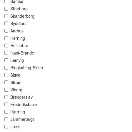
Samsø
Silkeborg
Skanderborg
Syddjurs
Aarhus
Herning
Holstebro
Ikast-Brande
Lemvig
Ringkøbing-Skjern
Skive
Struer
Viborg
Brønderslev
Frederikshavn
Hjørring
Jammerbugt
Læsø