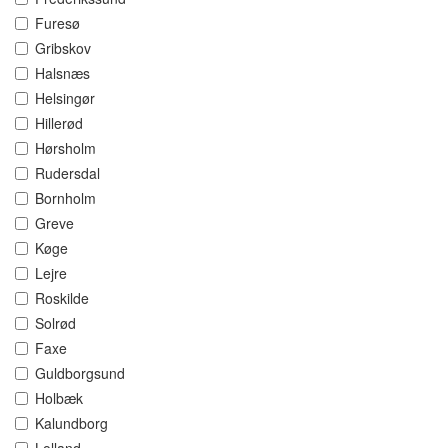
Furesø
Gribskov
Halsnæs
Helsingør
Hillerød
Hørsholm
Rudersdal
Bornholm
Greve
Køge
Lejre
Roskilde
Solrød
Faxe
Guldborgsund
Holbæk
Kalundborg