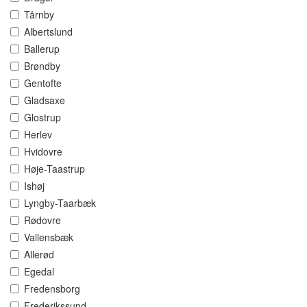
Tårnby
Albertslund
Ballerup
Brøndby
Gentofte
Gladsaxe
Glostrup
Herlev
Hvidovre
Høje-Taastrup
Ishøj
Lyngby-Taarbæk
Rødovre
Vallensbæk
Allerød
Egedal
Fredensborg
Frederikssund