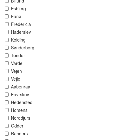
Billund
Esbjerg
Fanø
Fredericia
Haderslev
Kolding
Sønderborg
Tønder
Varde
Vejen
Vejle
Aabenraa
Favrskov
Hedensted
Horsens
Norddjurs
Odder
Randers