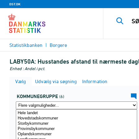
DST.DK
Statistikbanken
Borgere
LABY50A:
Husstandes afstand til nærmeste dagl
Enhed : Andel i pct.
Vælg
Udvælg via søgning
Information
KOMMUNEGRUPPE
(6)