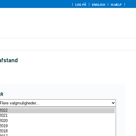
LOG PÅ
ENGLISH
HJÆLP
afstand
ÅR