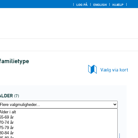
LOG PÅ
ENGLISH
HJÆLP
familietype
Vælg via kort
ALDER
(7)