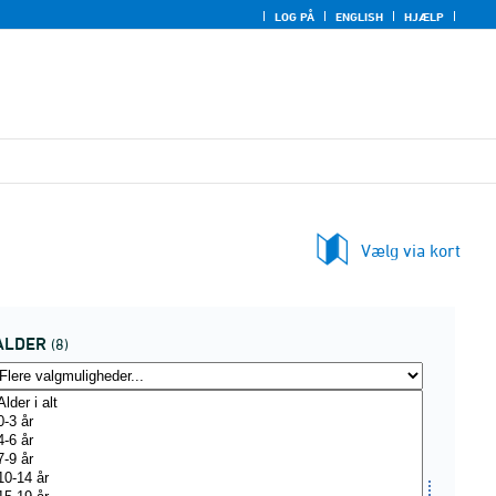
LOG PÅ
ENGLISH
HJÆLP
Vælg via kort
ALDER
(8)