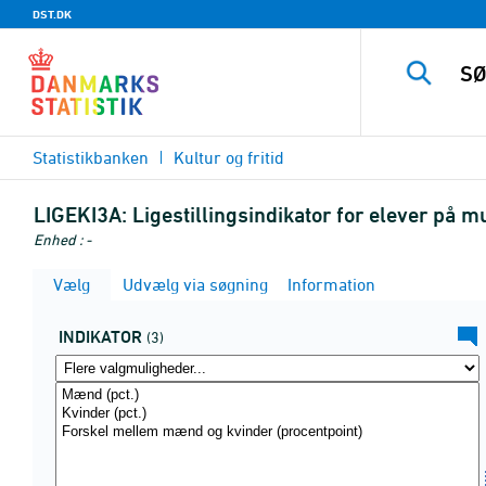
DST.DK
Statistikbanken
Kultur og fritid
LIGEKI3A:
Ligestillingsindikator for elever på m
Enhed : -
Vælg
Udvælg via søgning
Information
INDIKATOR
(3)