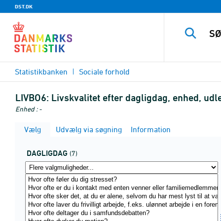
DST.DK
Statistikbanken
Sociale forhold
LIVBO6:
Livskvalitet efter dagligdag, enhed, u
Enhed : -
Vælg
Udvælg via søgning
Information
DAGLIGDAG
(7)