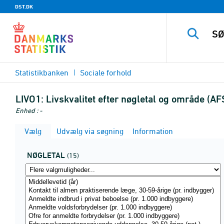
DST.DK
Statistikbanken
Sociale forhold
LIVO1:
Livskvalitet efter nøgletal og område (A
Enhed : -
Vælg
Udvælg via søgning
Information
NØGLETAL
(15)