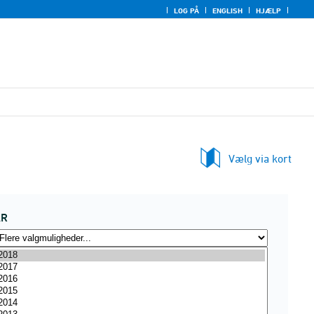
LOG PÅ
ENGLISH
HJÆLP
Vælg via kort
ÅR