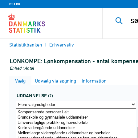
DST.DK
Statistikbanken
Erhvervsliv
LONKOMPE:
Lønkompensation - antal kompenser
Enhed : Antal
Vælg
Udvælg via søgning
Information
UDDANNELSE
(7)