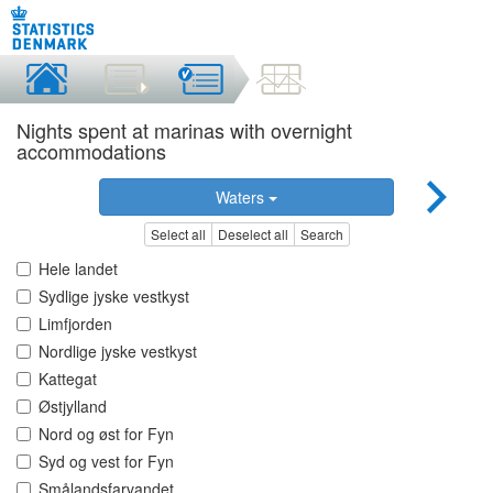
Nights spent at marinas with overnight
accommodations
Waters
Select all
Deselect all
Search
Hele landet
Sydlige jyske vestkyst
Limfjorden
Nordlige jyske vestkyst
Kattegat
Østjylland
Nord og øst for Fyn
Syd og vest for Fyn
Smålandsfarvandet