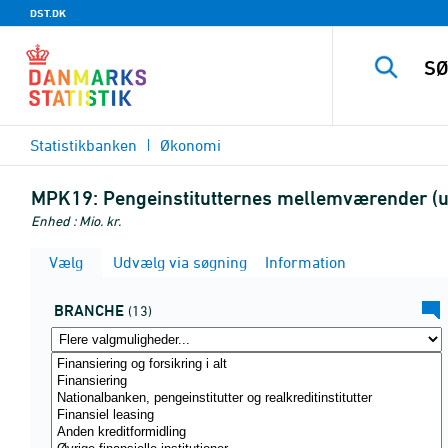
DST.DK
Statistikbanken
Økonomi
MPK19:
Pengeinstitutternes mellemværender (ud
Enhed : Mio. kr.
Vælg
Udvælg via søgning
Information
BRANCHE
(13)