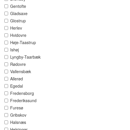
Gentofte
Gladsaxe
Glostrup
Herlev
Hvidovre
Høje-Taastrup
Ishøj
Lyngby-Taarbæk
Rødovre
Vallensbæk
Allerød
Egedal
Fredensborg
Frederikssund
Furesø
Gribskov
Halsnæs
Helsingør