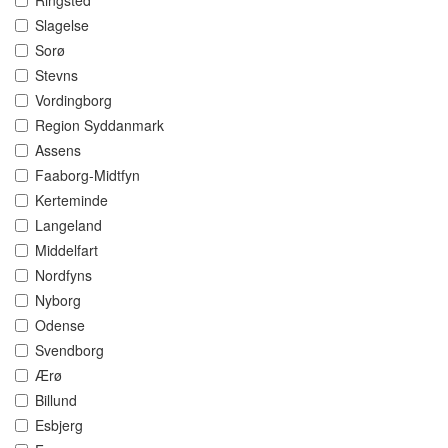
Ringsted
Slagelse
Sorø
Stevns
Vordingborg
Region Syddanmark
Assens
Faaborg-Midtfyn
Kerteminde
Langeland
Middelfart
Nordfyns
Nyborg
Odense
Svendborg
Ærø
Billund
Esbjerg