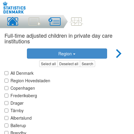
Full-time adjusted children in private day care
institutions
Region
Select all
Deselect all
Search
All Denmark
Region Hovedstaden
Copenhagen
Frederiksberg
Dragør
Tårnby
Albertslund
Ballerup
Brøndby