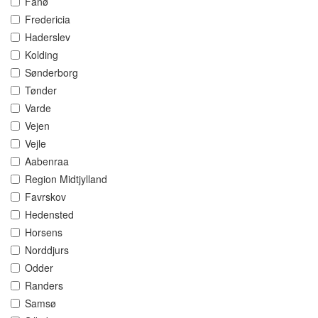
Fanø
Fredericia
Haderslev
Kolding
Sønderborg
Tønder
Varde
Vejen
Vejle
Aabenraa
Region Midtjylland
Favrskov
Hedensted
Horsens
Norddjurs
Odder
Randers
Samsø