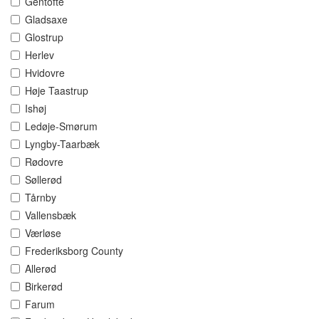
Gentofte
Gladsaxe
Glostrup
Herlev
Hvidovre
Høje Taastrup
Ishøj
Ledøje-Smørum
Lyngby-Taarbæk
Rødovre
Søllerød
Tårnby
Vallensbæk
Værløse
Frederiksborg County
Allerød
Birkerød
Farum