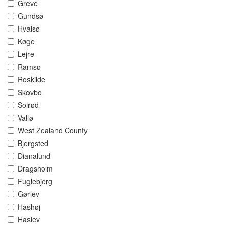
Greve
Gundsø
Hvalsø
Køge
Lejre
Ramsø
Roskilde
Skovbo
Solrød
Vallø
West Zealand County
Bjergsted
Dianalund
Dragsholm
Fuglebjerg
Gørlev
Hashøj
Haslev