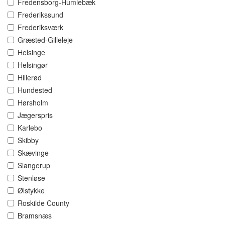
Fredensborg-Humlebæk
Frederikssund
Frederiksværk
Græsted-Gilleleje
Helsinge
Helsingør
Hillerød
Hundested
Hørsholm
Jægerspris
Karlebo
Skibby
Skævinge
Slangerup
Stenløse
Ølstykke
Roskilde County
Bramsnæs