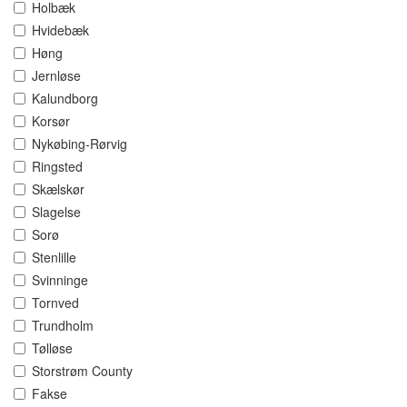
Holbæk
Hvidebæk
Høng
Jernløse
Kalundborg
Korsør
Nykøbing-Rørvig
Ringsted
Skælskør
Slagelse
Sorø
Stenlille
Svinninge
Tornved
Trundholm
Tølløse
Storstrøm County
Fakse