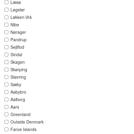
Læsø
Løgstør
Løkken-Vrå
Nibe
Nørager
Pandrup
Sejlflod
Sindal
Skagen
Skørping
Støvring
Sæby
Aabybro
Aalborg
Aars
Greenland
Outside Denmark
Faroe Islands