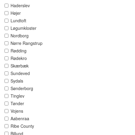
Haderslev
Højer
Lundtoft
Løgumkloster
Nordborg
Nørre Rangstrup
Rødding
Rødekro
Skærbæk
Sundeved
Sydals
Sønderborg
Tinglev
Tønder
Vojens
Aabenraa
Ribe County
Billund