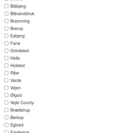
Blåbjerg
Blåvandshuk
Bramming
Brørup
Esbjerg
Fanø
Grindsted
Helle
Holsted
Ribe
Varde
Vejen
Ølgod
Vejle County
Brædstrup
Børkop
Egtved
Fredericia