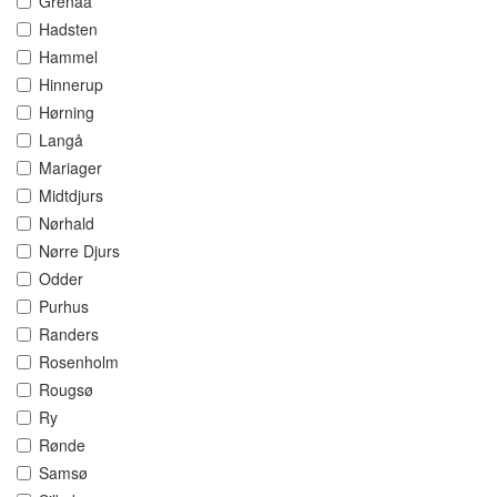
Grenaa
Hadsten
Hammel
Hinnerup
Hørning
Langå
Mariager
Midtdjurs
Nørhald
Nørre Djurs
Odder
Purhus
Randers
Rosenholm
Rougsø
Ry
Rønde
Samsø