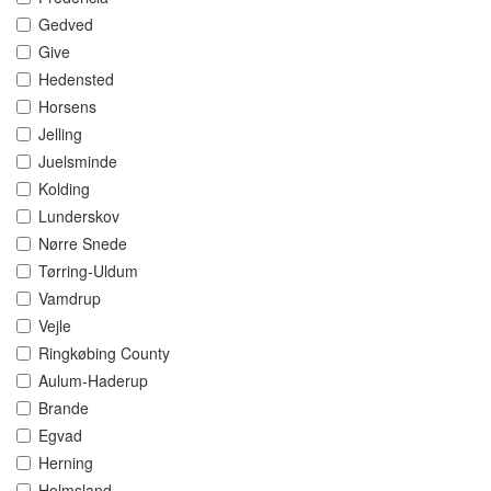
Gedved
Give
Hedensted
Horsens
Jelling
Juelsminde
Kolding
Lunderskov
Nørre Snede
Tørring-Uldum
Vamdrup
Vejle
Ringkøbing County
Aulum-Haderup
Brande
Egvad
Herning
Holmsland