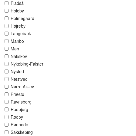
Fladså
Holeby
Holmegaard
Højreby
Langebæk
Maribo
Møn
Nakskov
Nykøbing-Falster
Nysted
Næstved
Nørre Alslev
Præstø
Ravnsborg
Rudbjerg
Rødby
Rønnede
Sakskøbing