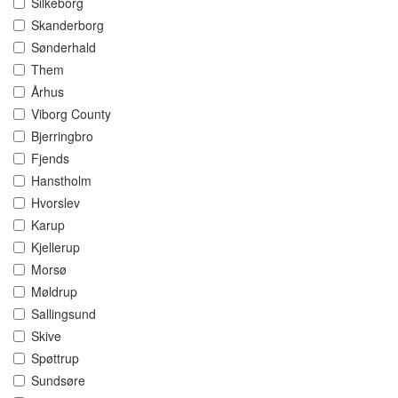
Silkeborg
Skanderborg
Sønderhald
Them
Århus
Viborg County
Bjerringbro
Fjends
Hanstholm
Hvorslev
Karup
Kjellerup
Morsø
Møldrup
Sallingsund
Skive
Spøttrup
Sundsøre