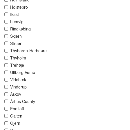
Holstebro
Ikast
Lemvig
Ringkøbing
Skjern
Struer
Thyborøn-Harboøre
Thyholm
Trehøje
Ulfborg-Vemb
Videbæk
Vinderup
Åskov
Århus County
Ebeltoft
Galten
Gjern