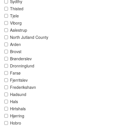
Sydthy
Thisted
Tjele
Viborg
Aalestrup
North Jutland County
Arden
Brovst
Brønderslev
Dronninglund
Farsø
Fjerritslev
Frederikshavn
Hadsund
Hals
Hirtshals
Hjørring
Hobro