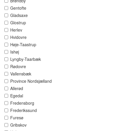
Brøndby
Gentofte
Gladsaxe
Glostrup
Herlev
Hvidovre
Høje-Taastrup
Ishøj
Lyngby-Taarbæk
Rødovre
Vallensbæk
Province Nordsjælland
Allerød
Egedal
Fredensborg
Frederikssund
Furesø
Gribskov