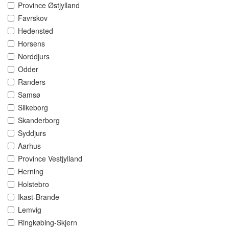
Province Østjylland
Favrskov
Hedensted
Horsens
Norddjurs
Odder
Randers
Samsø
Silkeborg
Skanderborg
Syddjurs
Aarhus
Province Vestjylland
Herning
Holstebro
Ikast-Brande
Lemvig
Ringkøbing-Skjern