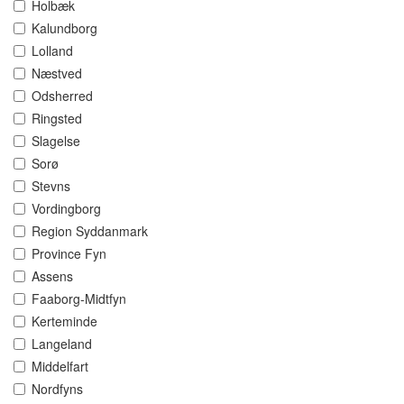
Holbæk
Kalundborg
Lolland
Næstved
Odsherred
Ringsted
Slagelse
Sorø
Stevns
Vordingborg
Region Syddanmark
Province Fyn
Assens
Faaborg-Midtfyn
Kerteminde
Langeland
Middelfart
Nordfyns