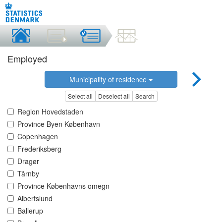
Employed
Municipality of residence
Select all
Deselect all
Search
Region Hovedstaden
Province Byen København
Copenhagen
Frederiksberg
Dragør
Tårnby
Province Københavns omegn
Albertslund
Ballerup