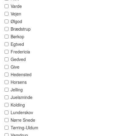
Varde
Vejen
Ølgod
Brædstrup
Børkop
Egtved
Fredericia
Gedved
Give
Hedensted
Horsens
Jelling
Juelsminde
Kolding
Lunderskov
Nørre Snede
Tørring-Uldum
Vamdrup