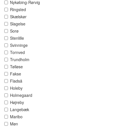
Nykøbing-Rørvig
Ringsted
Skælskør
Slagelse
Sorø
Stenlille
Svinninge
Tornved
Trundholm
Tølløse
Fakse
Fladså
Holeby
Holmegaard
Højreby
Langebæk
Maribo
Møn