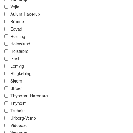
Vejle
Aulum-Haderup
Brande
Egvad
Herning
Holmsland
Holstebro
Ikast
Lemvig
Ringkøbing
Skjern
Struer
Thyborøn-Harboøre
Thyholm
Trehøje
Ulfborg-Vemb
Videbæk
Vinderup