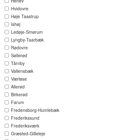
Herlev
Hvidovre
Høje Taastrup
Ishøj
Ledøje-Smørum
Lyngby-Taarbæk
Rødovre
Søllerød
Tårnby
Vallensbæk
Værløse
Allerød
Birkerød
Farum
Fredensborg-Humlebæk
Frederikssund
Frederiksværk
Græsted-Gilleleje