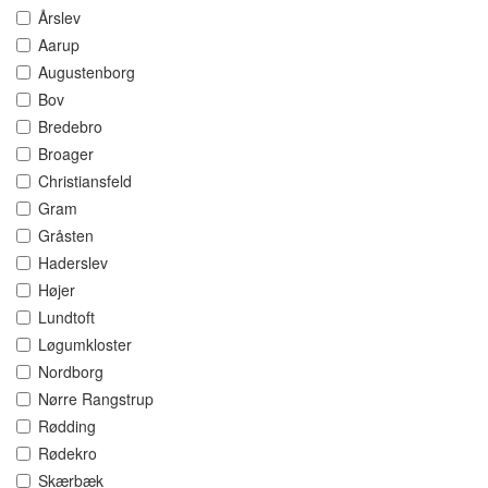
Årslev
Aarup
Augustenborg
Bov
Bredebro
Broager
Christiansfeld
Gram
Gråsten
Haderslev
Højer
Lundtoft
Løgumkloster
Nordborg
Nørre Rangstrup
Rødding
Rødekro
Skærbæk