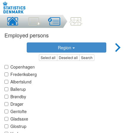
Employed persons
Region
Select all
Deselect all
Search
Copenhagen
Frederiksberg
Albertslund
Ballerup
Brøndby
Dragør
Gentofte
Gladsaxe
Glostrup