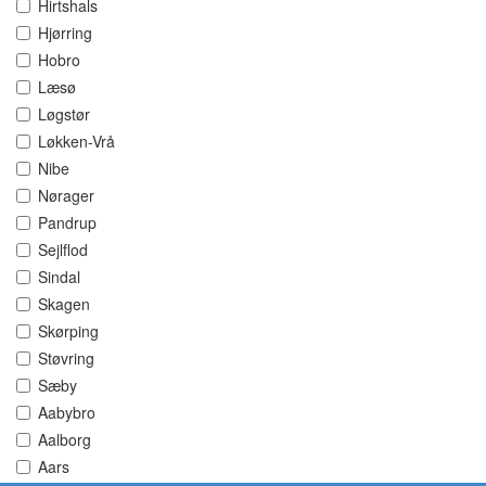
Hirtshals
Hjørring
Hobro
Læsø
Løgstør
Løkken-Vrå
Nibe
Nørager
Pandrup
Sejlflod
Sindal
Skagen
Skørping
Støvring
Sæby
Aabybro
Aalborg
Aars