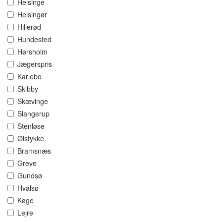
Helsinge
Helsingør
Hillerød
Hundested
Hørsholm
Jægerspris
Karlebo
Skibby
Skævinge
Slangerup
Stenløse
Ølstykke
Bramsnæs
Greve
Gundsø
Hvalsø
Køge
Lejre