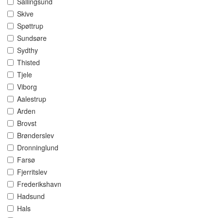
Sallingsund
Skive
Spøttrup
Sundsøre
Sydthy
Thisted
Tjele
Viborg
Aalestrup
Arden
Brovst
Brønderslev
Dronninglund
Farsø
Fjerritslev
Frederikshavn
Hadsund
Hals