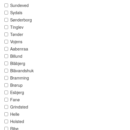
Sundeved
Sydals
Sønderborg
Tinglev
Tønder
Vojens
Aabenraa
Billund
Blåbjerg
Blåvandshuk
Bramming
Brørup
Esbjerg
Fanø
Grindsted
Helle
Holsted
Ribe