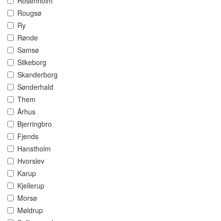
Rosenholm
Rougsø
Ry
Rønde
Samsø
Silkeborg
Skanderborg
Sønderhald
Them
Århus
Bjerringbro
Fjends
Hanstholm
Hvorslev
Karup
Kjellerup
Morsø
Møldrup