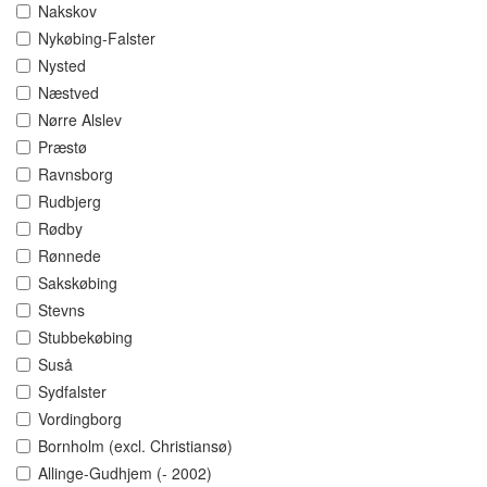
Nakskov
Nykøbing-Falster
Nysted
Næstved
Nørre Alslev
Præstø
Ravnsborg
Rudbjerg
Rødby
Rønnede
Sakskøbing
Stevns
Stubbekøbing
Suså
Sydfalster
Vordingborg
Bornholm (excl. Christiansø)
Allinge-Gudhjem (- 2002)