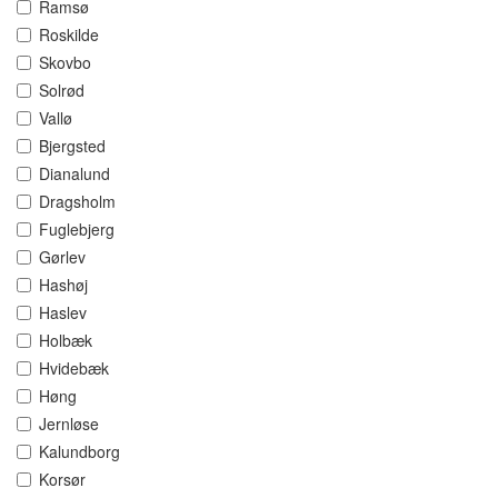
Ramsø
Roskilde
Skovbo
Solrød
Vallø
Bjergsted
Dianalund
Dragsholm
Fuglebjerg
Gørlev
Hashøj
Haslev
Holbæk
Hvidebæk
Høng
Jernløse
Kalundborg
Korsør