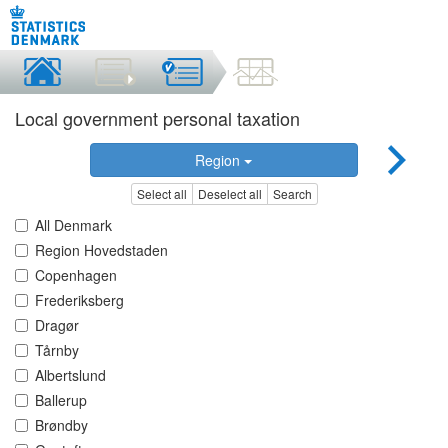
Local government personal taxation
Region
Select all
Deselect all
Search
All Denmark
Region Hovedstaden
Copenhagen
Frederiksberg
Dragør
Tårnby
Albertslund
Ballerup
Brøndby