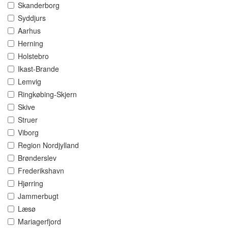
Skanderborg
Syddjurs
Aarhus
Herning
Holstebro
Ikast-Brande
Lemvig
Ringkøbing-Skjern
Skive
Struer
Viborg
Region Nordjylland
Brønderslev
Frederikshavn
Hjørring
Jammerbugt
Læsø
Mariagerfjord