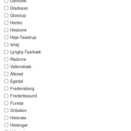
Gentofte
Gladsaxe
Glostrup
Herlev
Hvidovre
Høje-Taastrup
Ishøj
Lyngby-Taarbæk
Rødovre
Vallensbæk
Allerød
Egedal
Fredensborg
Frederikssund
Furesø
Gribskov
Halsnæs
Helsingør