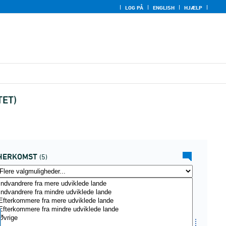
LOG PÅ
ENGLISH
HJÆLP
TET)
HERKOMST
(5)