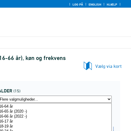
LOG PÅ
ENGLISH
HJÆLP
16-66 år), køn og frekvens
Vælg via kort
ALDER
(15)