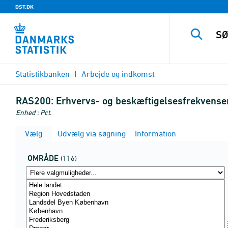
DST.DK
Statistikbanken
Arbejde og indkomst
RAS200:
Erhvervs- og beskæftigelsesfrekvenser 
Enhed : Pct.
Vælg
Udvælg via søgning
Information
OMRÅDE
(116)