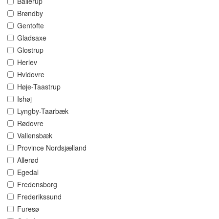
Ballerup
Brøndby
Gentofte
Gladsaxe
Glostrup
Herlev
Hvidovre
Høje-Taastrup
Ishøj
Lyngby-Taarbæk
Rødovre
Vallensbæk
Province Nordsjælland
Allerød
Egedal
Fredensborg
Frederikssund
Furesø