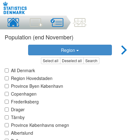
Population (end November)
Region
Select all
Deselect all
Search
All Denmark
Region Hovedstaden
Province Byen København
Copenhagen
Frederiksberg
Dragør
Tårnby
Province Københavns omegn
Albertslund