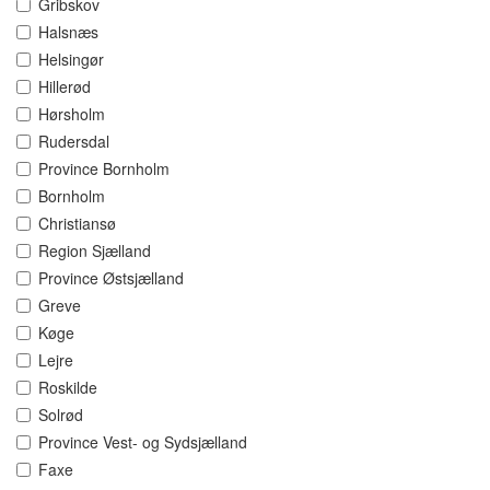
Gribskov
Halsnæs
Helsingør
Hillerød
Hørsholm
Rudersdal
Province Bornholm
Bornholm
Christiansø
Region Sjælland
Province Østsjælland
Greve
Køge
Lejre
Roskilde
Solrød
Province Vest- og Sydsjælland
Faxe