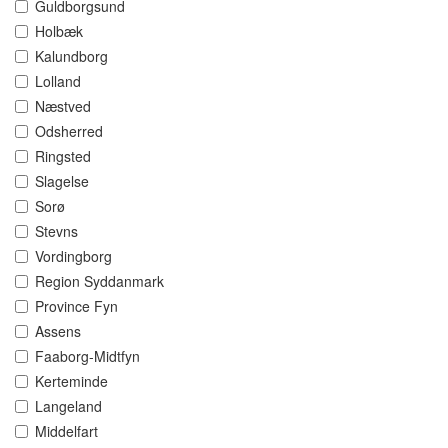
Guldborgsund
Holbæk
Kalundborg
Lolland
Næstved
Odsherred
Ringsted
Slagelse
Sorø
Stevns
Vordingborg
Region Syddanmark
Province Fyn
Assens
Faaborg-Midtfyn
Kerteminde
Langeland
Middelfart