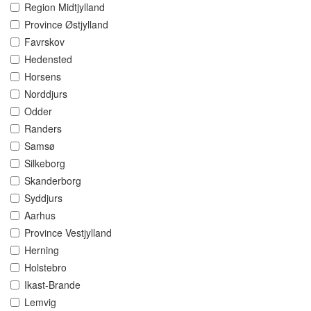
Region Midtjylland
Province Østjylland
Favrskov
Hedensted
Horsens
Norddjurs
Odder
Randers
Samsø
Silkeborg
Skanderborg
Syddjurs
Aarhus
Province Vestjylland
Herning
Holstebro
Ikast-Brande
Lemvig