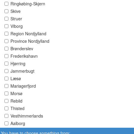
Ringkøbing-Skjern
Skive
Struer
Viborg
Region Nordjylland
Province Nordjylland
Brønderslev
Frederikshavn
Hjørring
Jammerbugt
Læsø
Mariagerfjord
Morsø
Rebild
Thisted
Vesthimmerlands
Aalborg
You have to choose something from: