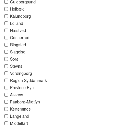
Guldborgsund
Holbæk
Kalundborg
Lolland
Næstved
Odsherred
Ringsted
Slagelse
Sorø
Stevns
Vordingborg
Region Syddanmark
Province Fyn
Assens
Faaborg-Midtfyn
Kerteminde
Langeland
Middelfart