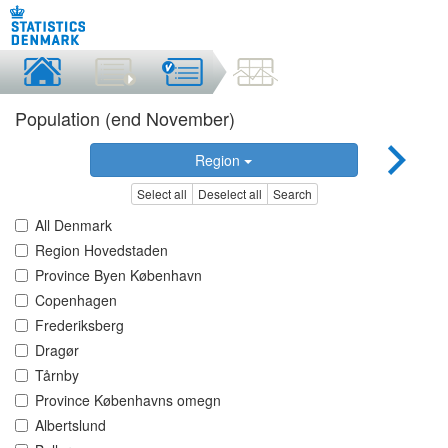
Population (end November)
Region
Select all
Deselect all
Search
All Denmark
Region Hovedstaden
Province Byen København
Copenhagen
Frederiksberg
Dragør
Tårnby
Province Københavns omegn
Albertslund