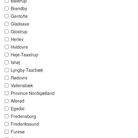
Ballerup
Brøndby
Gentofte
Gladsaxe
Glostrup
Herlev
Hvidovre
Høje-Taastrup
Ishøj
Lyngby-Taarbæk
Rødovre
Vallensbæk
Province Nordsjælland
Allerød
Egedal
Fredensborg
Frederikssund
Furesø