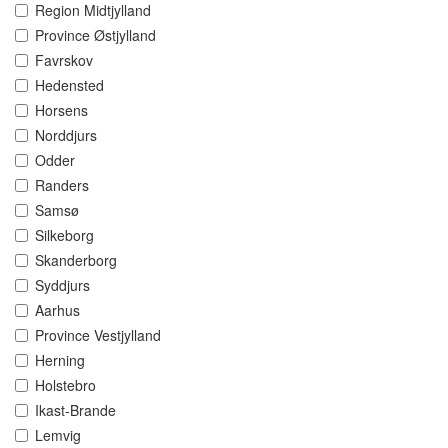
Region Midtjylland
Province Østjylland
Favrskov
Hedensted
Horsens
Norddjurs
Odder
Randers
Samsø
Silkeborg
Skanderborg
Syddjurs
Aarhus
Province Vestjylland
Herning
Holstebro
Ikast-Brande
Lemvig