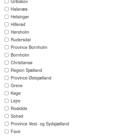
Gribskov
Halsnæs
Helsingør
Hillerød
Hørsholm
Rudersdal
Province Bornholm
Bornholm
Christiansø
Region Sjælland
Province Østsjælland
Greve
Køge
Lejre
Roskilde
Solrød
Province Vest- og Sydsjælland
Faxe