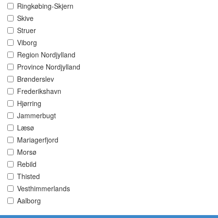
Ringkøbing-Skjern
Skive
Struer
Viborg
Region Nordjylland
Province Nordjylland
Brønderslev
Frederikshavn
Hjørring
Jammerbugt
Læsø
Mariagerfjord
Morsø
Rebild
Thisted
Vesthimmerlands
Aalborg