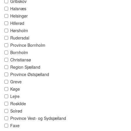
Gribskov
Halsnæs
Helsingør
Hillerød
Hørsholm
Rudersdal
Province Bornholm
Bornholm
Christiansø
Region Sjælland
Province Østsjælland
Greve
Køge
Lejre
Roskilde
Solrød
Province Vest- og Sydsjælland
Faxe