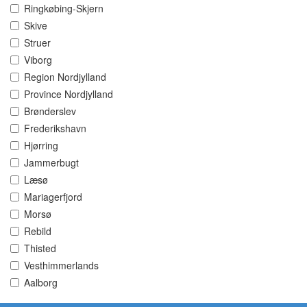
Ringkøbing-Skjern
Skive
Struer
Viborg
Region Nordjylland
Province Nordjylland
Brønderslev
Frederikshavn
Hjørring
Jammerbugt
Læsø
Mariagerfjord
Morsø
Rebild
Thisted
Vesthimmerlands
Aalborg