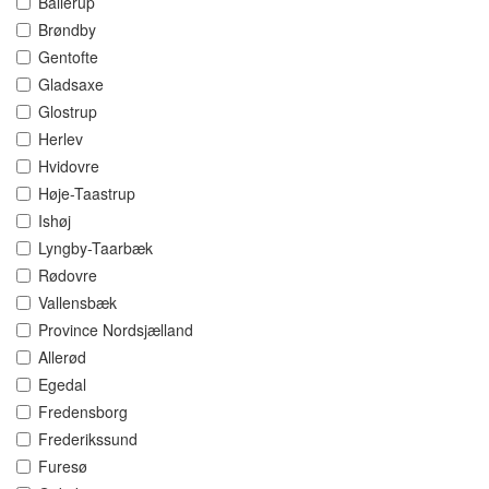
Ballerup
Brøndby
Gentofte
Gladsaxe
Glostrup
Herlev
Hvidovre
Høje-Taastrup
Ishøj
Lyngby-Taarbæk
Rødovre
Vallensbæk
Province Nordsjælland
Allerød
Egedal
Fredensborg
Frederikssund
Furesø