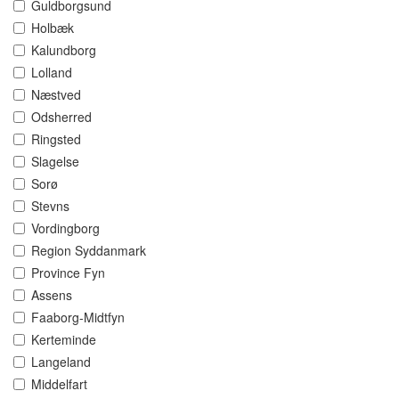
Guldborgsund
Holbæk
Kalundborg
Lolland
Næstved
Odsherred
Ringsted
Slagelse
Sorø
Stevns
Vordingborg
Region Syddanmark
Province Fyn
Assens
Faaborg-Midtfyn
Kerteminde
Langeland
Middelfart