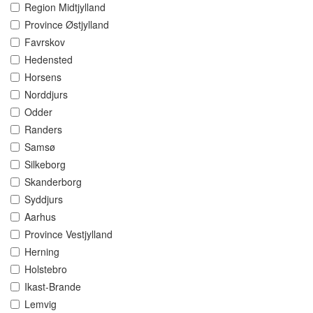
Region Midtjylland
Province Østjylland
Favrskov
Hedensted
Horsens
Norddjurs
Odder
Randers
Samsø
Silkeborg
Skanderborg
Syddjurs
Aarhus
Province Vestjylland
Herning
Holstebro
Ikast-Brande
Lemvig