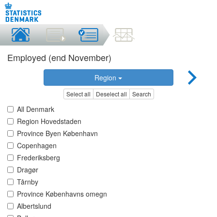
Employed (end November)
Region
Select all
Deselect all
Search
All Denmark
Region Hovedstaden
Province Byen København
Copenhagen
Frederiksberg
Dragør
Tårnby
Province Københavns omegn
Albertslund