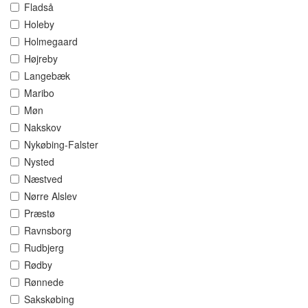
Fladså
Holeby
Holmegaard
Højreby
Langebæk
Maribo
Møn
Nakskov
Nykøbing-Falster
Nysted
Næstved
Nørre Alslev
Præstø
Ravnsborg
Rudbjerg
Rødby
Rønnede
Sakskøbing