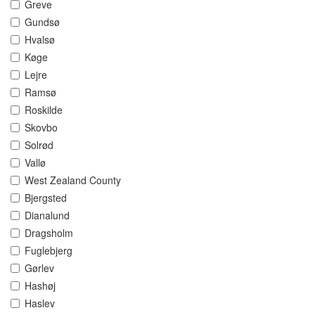
Greve
Gundsø
Hvalsø
Køge
Lejre
Ramsø
Roskilde
Skovbo
Solrød
Vallø
West Zealand County
Bjergsted
Dianalund
Dragsholm
Fuglebjerg
Gørlev
Hashøj
Haslev