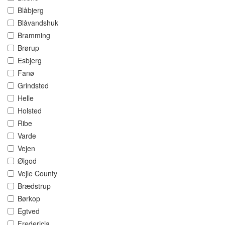
Blåbjerg
Blåvandshuk
Bramming
Brørup
Esbjerg
Fanø
Grindsted
Helle
Holsted
Ribe
Varde
Vejen
Ølgod
Vejle County
Brædstrup
Børkop
Egtved
Fredericia