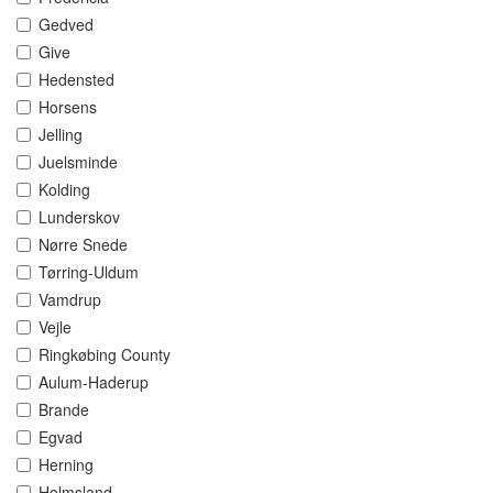
Gedved
Give
Hedensted
Horsens
Jelling
Juelsminde
Kolding
Lunderskov
Nørre Snede
Tørring-Uldum
Vamdrup
Vejle
Ringkøbing County
Aulum-Haderup
Brande
Egvad
Herning
Holmsland