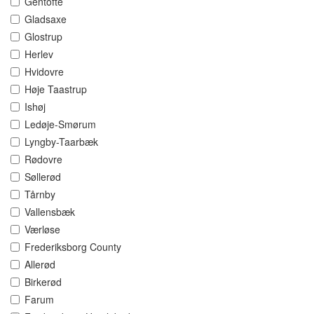
Gentofte
Gladsaxe
Glostrup
Herlev
Hvidovre
Høje Taastrup
Ishøj
Ledøje-Smørum
Lyngby-Taarbæk
Rødovre
Søllerød
Tårnby
Vallensbæk
Værløse
Frederiksborg County
Allerød
Birkerød
Farum