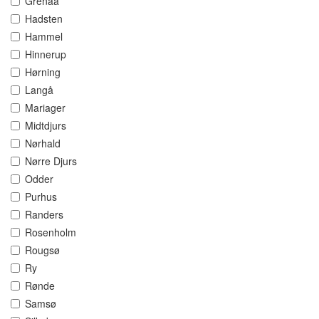
Grenaa
Hadsten
Hammel
Hinnerup
Hørning
Langå
Mariager
Midtdjurs
Nørhald
Nørre Djurs
Odder
Purhus
Randers
Rosenholm
Rougsø
Ry
Rønde
Samsø