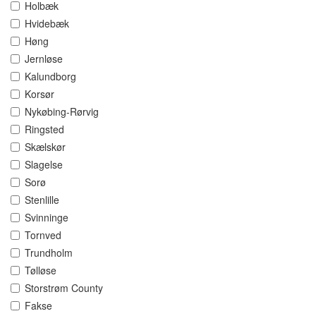
Holbæk
Hvidebæk
Høng
Jernløse
Kalundborg
Korsør
Nykøbing-Rørvig
Ringsted
Skælskør
Slagelse
Sorø
Stenlille
Svinninge
Tornved
Trundholm
Tølløse
Storstrøm County
Fakse