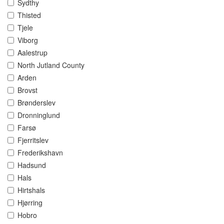
Sydthy
Thisted
Tjele
Viborg
Aalestrup
North Jutland County
Arden
Brovst
Brønderslev
Dronninglund
Farsø
Fjerritslev
Frederikshavn
Hadsund
Hals
Hirtshals
Hjørring
Hobro