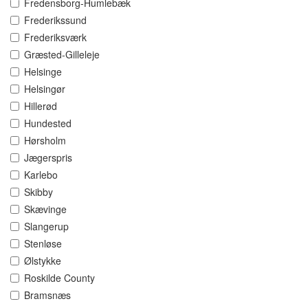
Fredensborg-Humlebæk
Frederikssund
Frederiksværk
Græsted-Gilleleje
Helsinge
Helsingør
Hillerød
Hundested
Hørsholm
Jægerspris
Karlebo
Skibby
Skævinge
Slangerup
Stenløse
Ølstykke
Roskilde County
Bramsnæs