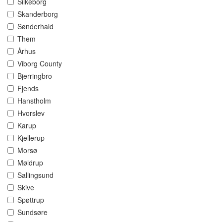
Silkeborg
Skanderborg
Sønderhald
Them
Århus
Viborg County
Bjerringbro
Fjends
Hanstholm
Hvorslev
Karup
Kjellerup
Morsø
Møldrup
Sallingsund
Skive
Spøttrup
Sundsøre