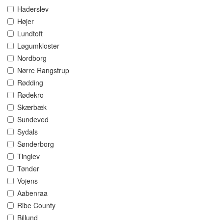
Haderslev
Højer
Lundtoft
Løgumkloster
Nordborg
Nørre Rangstrup
Rødding
Rødekro
Skærbæk
Sundeved
Sydals
Sønderborg
Tinglev
Tønder
Vojens
Aabenraa
Ribe County
Billund