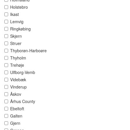
Holstebro
Ikast
Lemvig
Ringkøbing
Skjern
Struer
Thyborøn-Harboøre
Thyholm
Trehøje
Ulfborg-Vemb
Videbæk
Vinderup
Åskov
Århus County
Ebeltoft
Galten
Gjern