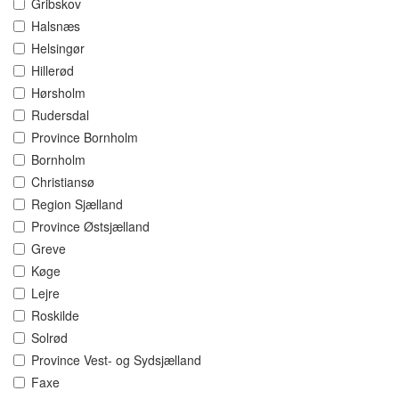
Gribskov
Halsnæs
Helsingør
Hillerød
Hørsholm
Rudersdal
Province Bornholm
Bornholm
Christiansø
Region Sjælland
Province Østsjælland
Greve
Køge
Lejre
Roskilde
Solrød
Province Vest- og Sydsjælland
Faxe