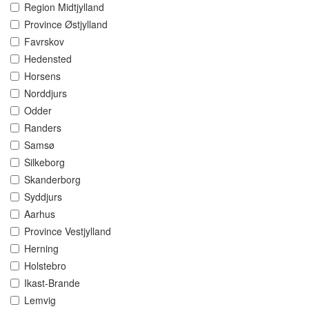
Region Midtjylland
Province Østjylland
Favrskov
Hedensted
Horsens
Norddjurs
Odder
Randers
Samsø
Silkeborg
Skanderborg
Syddjurs
Aarhus
Province Vestjylland
Herning
Holstebro
Ikast-Brande
Lemvig