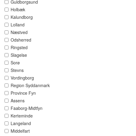
Guldborgsund
Holbæk
Kalundborg
Lolland
Næstved
Odsherred
Ringsted
Slagelse
Sorø
Stevns
Vordingborg
Region Syddanmark
Province Fyn
Assens
Faaborg-Midtfyn
Kerteminde
Langeland
Middelfart