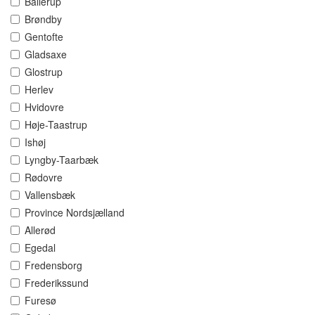
Ballerup
Brøndby
Gentofte
Gladsaxe
Glostrup
Herlev
Hvidovre
Høje-Taastrup
Ishøj
Lyngby-Taarbæk
Rødovre
Vallensbæk
Province Nordsjælland
Allerød
Egedal
Fredensborg
Frederikssund
Furesø