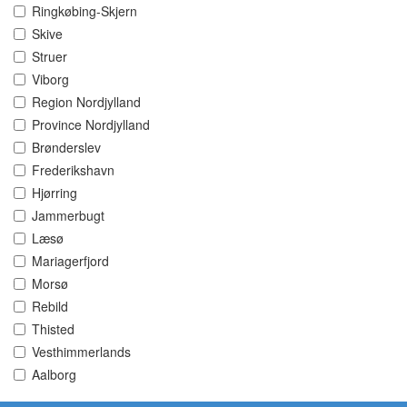
Ringkøbing-Skjern
Skive
Struer
Viborg
Region Nordjylland
Province Nordjylland
Brønderslev
Frederikshavn
Hjørring
Jammerbugt
Læsø
Mariagerfjord
Morsø
Rebild
Thisted
Vesthimmerlands
Aalborg