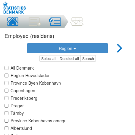
Employed (residens)
Region
Select all
Deselect all
Search
All Denmark
Region Hovedstaden
Province Byen København
Copenhagen
Frederiksberg
Dragør
Tårnby
Province Københavns omegn
Albertslund